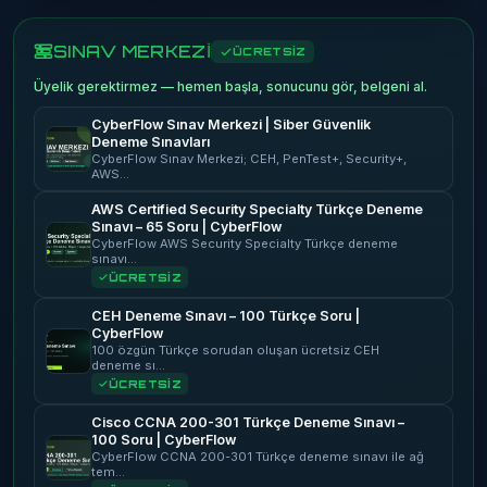
SINAV MERKEZİ
ÜCRETSİZ
Üyelik gerektirmez — hemen başla, sonucunu gör, belgeni al.
CyberFlow Sınav Merkezi | Siber Güvenlik
Deneme Sınavları
CyberFlow Sınav Merkezi; CEH, PenTest+, Security+,
AWS…
AWS Certified Security Specialty Türkçe Deneme
Sınavı – 65 Soru | CyberFlow
CyberFlow AWS Security Specialty Türkçe deneme
sınavı…
ÜCRETSİZ
CEH Deneme Sınavı – 100 Türkçe Soru |
CyberFlow
100 özgün Türkçe sorudan oluşan ücretsiz CEH
deneme sı…
ÜCRETSİZ
Cisco CCNA 200-301 Türkçe Deneme Sınavı –
100 Soru | CyberFlow
CyberFlow CCNA 200-301 Türkçe deneme sınavı ile ağ
tem…