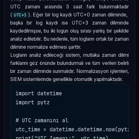
UTC zamanı arasında 3 saat fark bulunmaktadır
(
). Eğer bir log kaydı UTC+0 zaman diliminde,
UTC+3
başka bir log kaydı ise UTC+3 zaman diliminde
kaydedilmişse, bu iki logun oluş sırası yanlış bir şekilde
analiz edilebilir. Bu nedenle, tüm logların ortak bir zaman
dilimine normalize edilmesi şarttır.
Logların analiz edileceği sistem, mutlaka zaman dilimi
farklarını göz önünde bulundurmalı ve tüm verileri belirli
bir zaman diliminde sunmalıdır. Normalizasyon işlemleri,
SIEM sistemlerinde genellikle otomatik yapılmaktadır.
import datetime

import pytz

# UTC zamanını al

utc_time = datetime.datetime.now(pytz.ut
print("UTC Zamanı:", utc_time)
