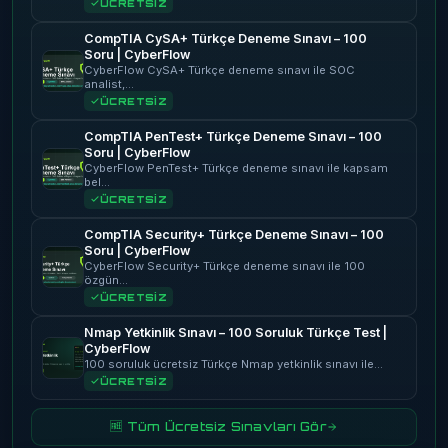
ÜCRETSİZ
CompTIA CySA+ Türkçe Deneme Sınavı – 100
Soru | CyberFlow
CyberFlow CySA+ Türkçe deneme sınavı ile SOC
analist,…
ÜCRETSİZ
CompTIA PenTest+ Türkçe Deneme Sınavı – 100
Soru | CyberFlow
CyberFlow PenTest+ Türkçe deneme sınavı ile kapsam
bel…
ÜCRETSİZ
CompTIA Security+ Türkçe Deneme Sınavı – 100
Soru | CyberFlow
CyberFlow Security+ Türkçe deneme sınavı ile 100
özgün…
ÜCRETSİZ
Nmap Yetkinlik Sınavı – 100 Soruluk Türkçe Test |
CyberFlow
100 soruluk ücretsiz Türkçe Nmap yetkinlik sınavı ile…
ÜCRETSİZ
🆓 Tüm Ücretsiz Sınavları Gör