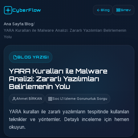
CyberFlow
Blog
Sınav
Ana Sayfa
/
Blog
/
YARA Kuralları ile Malware Analizi: Zararlı Yazılımları Belirlemenin
Yolu
BLOG YAZISI
YARA Kuralları ile Malware
Analizi: Zararlı Yazılımları
Belirlemenin Yolu
Ahmet BİRKAN
Soc L1 Izleme Gorunurluk Sorgu
YARA kuralları ile zararlı yazılımların tespitinde kullanılan
teknikler ve yöntemler. Detaylı inceleme için hemen
okuyun.