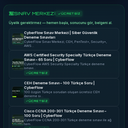
SINAV MERKEZİ
ÜCRETSİZ
Üyelik gerektirmez — hemen başla, sonucunu gör, belgeni al.
CyberFlow Sınav Merkezi | Siber Güvenlik
Deneme Sınavları
CyberFlow Sınav Merkezi; CEH, PenTest+, Security+,
AWS…
AWS Certified Security Specialty Türkçe Deneme
Sınavı – 65 Soru | CyberFlow
CyberFlow AWS Security Specialty Türkçe deneme
sınavı…
ÜCRETSİZ
CEH Deneme Sınavı – 100 Türkçe Soru |
CyberFlow
100 özgün Türkçe sorudan oluşan ücretsiz CEH
deneme sı…
ÜCRETSİZ
Cisco CCNA 200-301 Türkçe Deneme Sınavı –
100 Soru | CyberFlow
CyberFlow CCNA 200-301 Türkçe deneme sınavı ile ağ
tem…