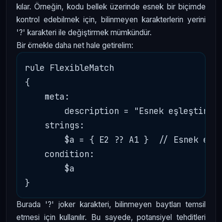
kılar. Örneğin, kodu bellek üzerinde esnek bir biçimde
kontrol edebilmek için, bilinmeyen karakterlerin yerini
'?' karakteri ile değiştirmek mümkündür.
Bir örnekle daha net hale getirelim:
rule FlexibleMatch

{

    meta:

        description = "Esnek eşleştirme 
    strings:

        $a = { E2 ?? A1 }  // Esnek eşle
    condition:

        $a

Burada '?' joker karakteri, bilinmeyen baytları temsil
etmesi için kullanılır. Bu sayede, potansiyel tehditleri