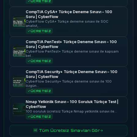
ÜCRETSİZ
CompTIA CySA+ Türkçe Deneme Sınavı – 100
Soru | CyberFlow
CyberFlow CySA+ Türkçe deneme sınavı ile SOC
analist,…
ÜCRETSİZ
CompTIA PenTest+ Türkçe Deneme Sınavı – 100
Soru | CyberFlow
CyberFlow PenTest+ Türkçe deneme sınavı ile kapsam
bel…
ÜCRETSİZ
CompTIA Security+ Türkçe Deneme Sınavı – 100
Soru | CyberFlow
CyberFlow Security+ Türkçe deneme sınavı ile 100
özgün…
ÜCRETSİZ
Nmap Yetkinlik Sınavı – 100 Soruluk Türkçe Test |
CyberFlow
100 soruluk ücretsiz Türkçe Nmap yetkinlik sınavı ile…
ÜCRETSİZ
🆓 Tüm Ücretsiz Sınavları Gör