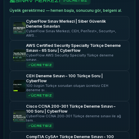
SINAV MERKEZİ
ÜCRETSİZ
Üyelik gerektirmez — hemen başla, sonucunu gör, belgeni al.
CyberFlow Sınav Merkezi | Siber Güvenlik
Deneme Sınavları
CyberFlow Sınav Merkezi; CEH, PenTest+, Security+,
AWS…
AWS Certified Security Specialty Türkçe Deneme
Sınavı – 65 Soru | CyberFlow
CyberFlow AWS Security Specialty Türkçe deneme
sınavı…
ÜCRETSİZ
CEH Deneme Sınavı – 100 Türkçe Soru |
CyberFlow
100 özgün Türkçe sorudan oluşan ücretsiz CEH
deneme sı…
ÜCRETSİZ
Cisco CCNA 200-301 Türkçe Deneme Sınavı –
100 Soru | CyberFlow
CyberFlow CCNA 200-301 Türkçe deneme sınavı ile ağ
tem…
ÜCRETSİZ
CompTIA CySA+ Türkçe Deneme Sınavı – 100