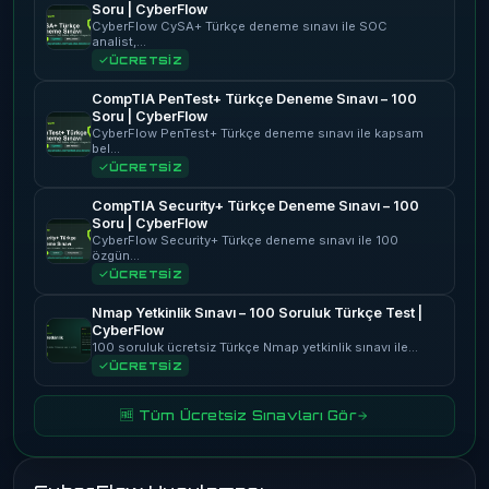
Soru | CyberFlow
CyberFlow CySA+ Türkçe deneme sınavı ile SOC
analist,…
ÜCRETSİZ
CompTIA PenTest+ Türkçe Deneme Sınavı – 100
Soru | CyberFlow
CyberFlow PenTest+ Türkçe deneme sınavı ile kapsam
bel…
ÜCRETSİZ
CompTIA Security+ Türkçe Deneme Sınavı – 100
Soru | CyberFlow
CyberFlow Security+ Türkçe deneme sınavı ile 100
özgün…
ÜCRETSİZ
Nmap Yetkinlik Sınavı – 100 Soruluk Türkçe Test |
CyberFlow
100 soruluk ücretsiz Türkçe Nmap yetkinlik sınavı ile…
ÜCRETSİZ
🆓 Tüm Ücretsiz Sınavları Gör