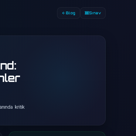
Blog
Sınav
nd:
nler
nında kritik