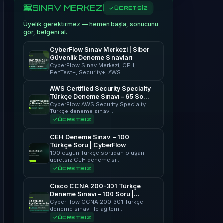
SINAV MERKEZİ
ÜCRETSİZ
Üyelik gerektirmez — hemen başla, sonucunu
gör, belgeni al.
CyberFlow Sınav Merkezi | Siber
Güvenlik Deneme Sınavları
CyberFlow Sınav Merkezi; CEH,
PenTest+, Security+, AWS…
AWS Certified Security Specialty
Türkçe Deneme Sınavı – 65 Soru
| CyberFlow
CyberFlow AWS Security Specialty
Türkçe deneme sınavı…
ÜCRETSİZ
CEH Deneme Sınavı – 100
Türkçe Soru | CyberFlow
100 özgün Türkçe sorudan oluşan
ücretsiz CEH deneme sı…
ÜCRETSİZ
Cisco CCNA 200-301 Türkçe
Deneme Sınavı – 100 Soru |
CyberFlow
CyberFlow CCNA 200-301 Türkçe
deneme sınavı ile ağ tem…
ÜCRETSİZ