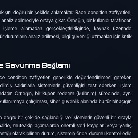
ışını doğru bir şekilde anlamaktır. Race condition zafiyetleri,
naliz edilmesiyle ortaya çıkar. Örneğin, bir kullanıcı tarafından
a işleme alınmadan gerçekleştirildiğinde, kaynak üzerinde
durumların analiz edilmesi, bilgi güvenliği uzmanları için kritik
ve Savunma Bağlamı
ce condition zafiyetleri genellikle değerlendirilmesi gereken
dilmiş saldırılarla sistemlerin güvenliğini test ederken, işlem
ndadır. Örneğin, bir kupon redeem (kullanım) sürecinde, aynı
kullanılmaya çalışılması, siber güvenlik alanında bu tür bir açığın
in doğru bir şekilde sağlandığı ve işlemlerin güvenli bir sırayla
i halde, müteakip aşamalarda önemli veri kayıpları veya yanlış
antığı olarak bilinen durum, sistemin önce durumu kontrol edip