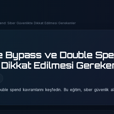
end: Siber Güvenlikte Dikkat Edilmesi Gerekenler
le Bypass ve Double Spe
 Dikkat Edilmesi Gereke
le spend kavramlarını keşfedin. Bu eğitim, siber güvenlik ala