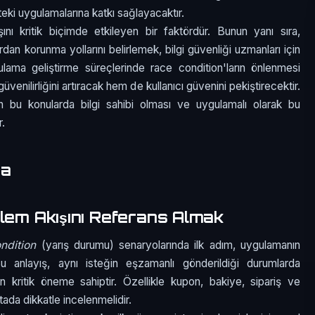
eki uygulamalarına katkı sağlayacaktır.
ını kritik biçimde etkileyen bir faktördür. Bunun yanı sıra,
rdan korunma yollarını belirlemek, bilgi güvenliği uzmanları için
ygulama geliştirme süreçlerinde race condition'ların önlenmesi
venilirliğini artıracak hem de kullanıcı güvenini pekiştirecektir.
n bu konularda bilgi sahibi olması ve uygulamalı olarak bu
r.
ma
şlem Akışını Referans Almak
ndition
(yarış durumu) senaryolarında ilk adım, uygulamanın
Bu anlayış, aynı isteğin eşzamanlı gönderildiği durumlarda
 kritik öneme sahiptir. Özellikle kupon, bakiye, sipariş ve
tada dikkatle incelenmelidir.