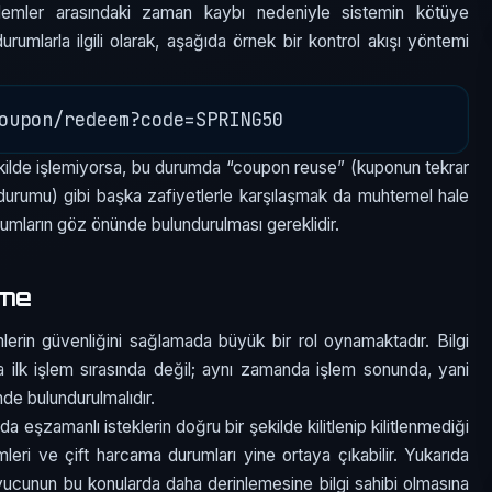
lemler arasındaki zaman kaybı nedeniyle sistemin kötüye
rumlarla ilgili olarak, aşağıda örnek bir kontrol akışı yöntemi
şekilde işlemiyorsa, bu durumda “coupon reuse” (kuponun tekrar
 durumu) gibi başka zafiyetlerle karşılaşmak da muhtemel hale
rumların göz önünde bulundurulması gereklidir.
rme
mlerin güvenliğini sağlamada büyük bir rol oynamaktadır. Bilgi
zca ilk işlem sırasında değil; aynı zamanda işlem sonunda, yani
de bulundurulmalıdır.
eşzamanlı isteklerin doğru bir şekilde kilitlenip kilitlenmediği
mleri ve çift harcama durumları yine ortaya çıkabilir. Yukarıda
uyucunun bu konularda daha derinlemesine bilgi sahibi olmasına