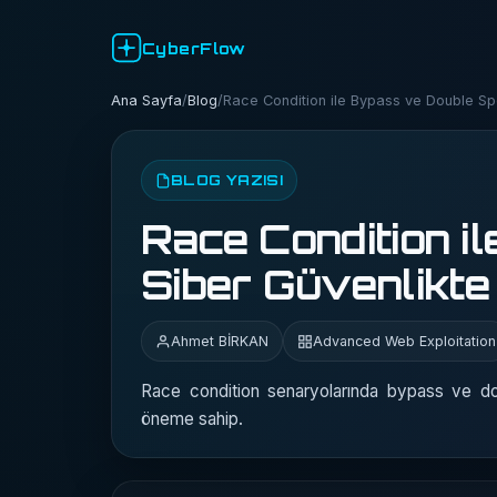
CyberFlow
Ana Sayfa
/
Blog
/
Race Condition ile Bypass ve Double Sp
BLOG YAZISI
Race Condition i
Siber Güvenlikte
Ahmet BİRKAN
Advanced Web Exploitation
Race condition senaryolarında bypass ve doub
öneme sahip.