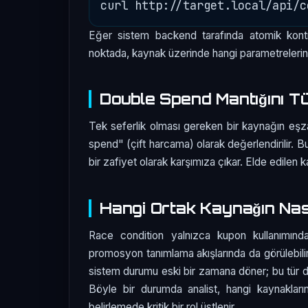
Eğer sistem backend tarafında atomik kontr
noktada, kaynak üzerinde hangi parametrelerin ku
Double Spend Mantığını T
Tek seferlik olması gereken bir kaynağın eşza
spend" (çift harcama) olarak değerlendirilir. B
bir zafiyet olarak karşımıza çıkar. Elde edilen k
Hangi Ortak Kaynağın Nası
Race condition yalnızca kupon kullanımınd
promosyon tanımlama akışlarında da görülebilir.
sistem durumu eski bir zamana döner; bu tür dur
Böyle bir durumda analist, hangi kaynakların
belirlemede kritik bir rol üstlenir.