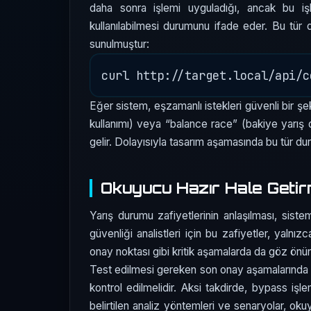
daha sonra işlemi uyguladığı, ancak bu iş
kullanılabilmesi durumunu ifade eder. Bu tür du
sunulmuştur:
Eğer sistem, eşzamanlı istekleri güvenli bir 
kullanımı) veya “balance race” (bakiye yarış
gelir. Dolayısıyla tasarım aşamasında bu tür du
Okuyucu Hazır Hale Geti
Yarış durumu zafiyetlerinin anlaşılması, siste
güvenliği analistleri için bu zafiyetler, yalnı
onay noktası gibi kritik aşamalarda da göz önün
Test edilmesi gereken son onay aşamalarında da 
kontrol edilmelidir. Aksi takdirde, bypass işle
belirtilen analiz yöntemleri ve senaryolar, ok