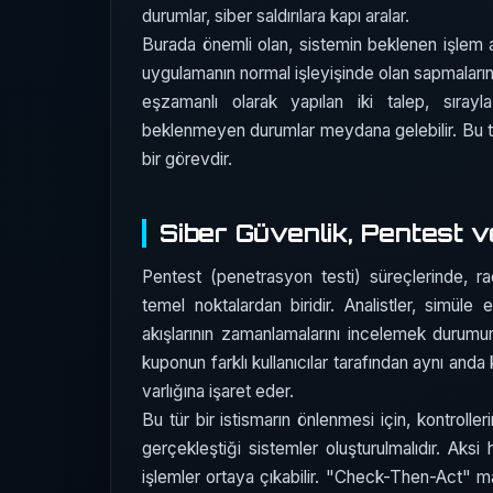
durumlar, siber saldırılara kapı aralar.
Burada önemli olan, sistemin beklenen işlem ak
uygulamanın normal işleyişinde olan sapmaların a
eşzamanlı olarak yapılan iki talep, sırayl
beklenmeyen durumlar meydana gelebilir. Bu tür 
bir görevdir.
Siber Güvenlik, Pentest 
Pentest (penetrasyon testi) süreçlerinde, ra
temel noktalardan biridir. Analistler, simüle e
akışlarının zamanlamalarını incelemek durumu
kuponun farklı kullanıcılar tarafından aynı anda 
varlığına işaret eder.
Bu tür bir istismarın önlenmesi için, kontroller
gerçekleştiği sistemler oluşturulmalıdır. Aks
işlemler ortaya çıkabilir. "Check-Then-Act" m