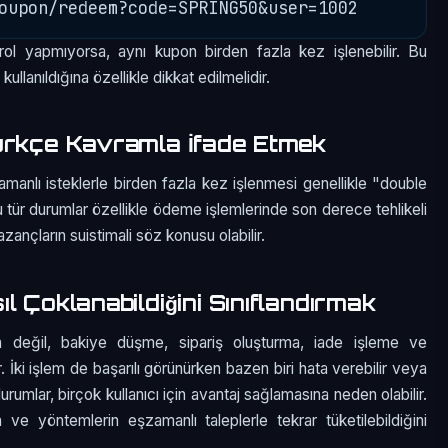
ol yapmıyorsa, aynı kupon birden fazla kez işlenebilir. Bu
llanıldığına özellikle dikkat edilmelidir.
ürkçe Kavramla İfade Etmek
manlı isteklerle birden fazla kez işlenmesi genellikle "double
u tür durumlar özellikle ödeme işlemlerinde son derece tehlikeli
azançların suistimali söz konusu olabilir.
l Çoklanabildiğini Sınıflandırmak
a değil, bakiye düşme, sipariş oluşturma, iade işleme ve
 İki işlem de başarılı görünürken bazen biri hata verebilir veya
umlar, birçok kullanıcı için avantaj sağlamasına neden olabilir.
 ve yöntemlerin eşzamanlı taleplerle tekrar tüketilebildiğini