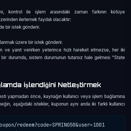
emi, kontrol ile işlem arasındaki zaman farkının kötüye
zerinden ilerlemek faydalı olacaktır:
de bir istek gönderir.
llanmak üzere bir istek gönderir.
n ve yanıt verirken yeterince hızlı hareket etmezse, her iki
yle bir durumda, sistem durumunun tutarsız hale gelmesi "State
amda İşlendiğini Netleştirmek
esti yapmadan önce, kaynağın kullanıcı veya işlem bağlamına
ğin, aşağıdaki istekler, kuponun aynı anda iki farklı kullanıcı
oupon/redeem?code=SPRING50&user=1001
