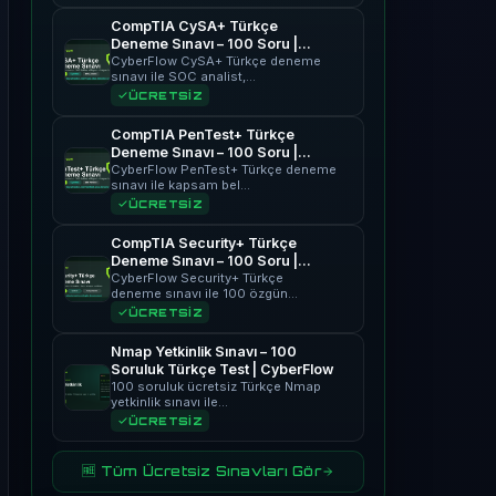
CompTIA CySA+ Türkçe
Deneme Sınavı – 100 Soru |
CyberFlow
CyberFlow CySA+ Türkçe deneme
sınavı ile SOC analist,…
ÜCRETSİZ
CompTIA PenTest+ Türkçe
Deneme Sınavı – 100 Soru |
CyberFlow
CyberFlow PenTest+ Türkçe deneme
sınavı ile kapsam bel…
ÜCRETSİZ
CompTIA Security+ Türkçe
Deneme Sınavı – 100 Soru |
CyberFlow
CyberFlow Security+ Türkçe
deneme sınavı ile 100 özgün…
ÜCRETSİZ
Nmap Yetkinlik Sınavı – 100
Soruluk Türkçe Test | CyberFlow
100 soruluk ücretsiz Türkçe Nmap
yetkinlik sınavı ile…
ÜCRETSİZ
🆓 Tüm Ücretsiz Sınavları Gör