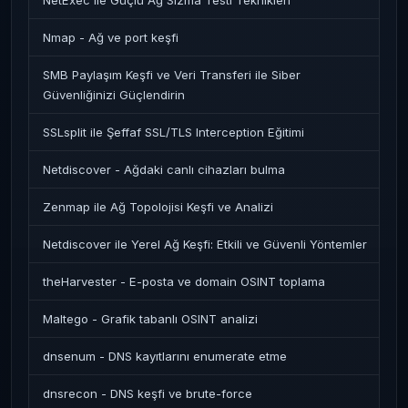
NetExec ile Güçlü Ağ Sızma Testi Teknikleri
Nmap - Ağ ve port keşfi
SMB Paylaşım Keşfi ve Veri Transferi ile Siber
Güvenliğinizi Güçlendirin
SSLsplit ile Şeffaf SSL/TLS Interception Eğitimi
Netdiscover - Ağdaki canlı cihazları bulma
Zenmap ile Ağ Topolojisi Keşfi ve Analizi
Netdiscover ile Yerel Ağ Keşfi: Etkili ve Güvenli Yöntemler
theHarvester - E-posta ve domain OSINT toplama
Maltego - Grafik tabanlı OSINT analizi
dnsenum - DNS kayıtlarını enumerate etme
dnsrecon - DNS keşfi ve brute-force