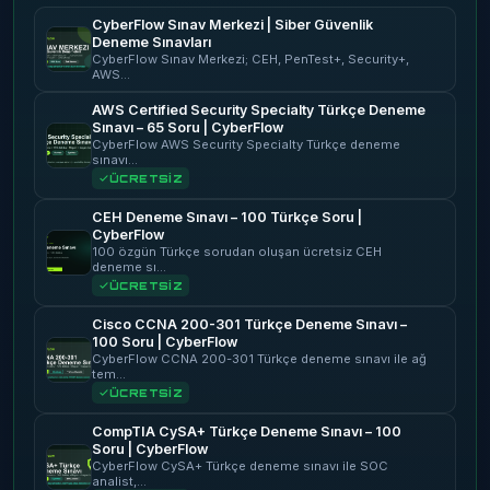
CyberFlow Sınav Merkezi | Siber Güvenlik
Deneme Sınavları
CyberFlow Sınav Merkezi; CEH, PenTest+, Security+,
AWS…
AWS Certified Security Specialty Türkçe Deneme
Sınavı – 65 Soru | CyberFlow
CyberFlow AWS Security Specialty Türkçe deneme
sınavı…
ÜCRETSİZ
CEH Deneme Sınavı – 100 Türkçe Soru |
CyberFlow
100 özgün Türkçe sorudan oluşan ücretsiz CEH
deneme sı…
ÜCRETSİZ
Cisco CCNA 200-301 Türkçe Deneme Sınavı –
100 Soru | CyberFlow
CyberFlow CCNA 200-301 Türkçe deneme sınavı ile ağ
tem…
ÜCRETSİZ
CompTIA CySA+ Türkçe Deneme Sınavı – 100
Soru | CyberFlow
CyberFlow CySA+ Türkçe deneme sınavı ile SOC
analist,…