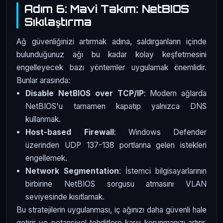
Adım 6: Mavi Takım: NetBIOS
Sıkılaştırma
Ağ güvenliğinizi artırmak adına, saldırganların içinde
bulunduğunuz ağı bu kadar kolay keşfetmesini
engelleyecek bazı yöntemler uygulamak önemlidir.
Bunlar arasında:
Disable NetBIOS over TCP/IP
: Modern ağlarda
NetBIOS'u tamamen kapatıp yalnızca DNS
kullanmak.
Host-based Firewall
: Windows Defender
üzerinden UDP 137-138 portlarına gelen istekleri
engellemek.
Network Segmentation
: İstemci bilgisayarlarının
birbirine NetBIOS sorgusu atmasını VLAN
seviyesinde kısıtlamak.
Bu stratejilerin uygulanması, iç ağınızı daha güvenli hale
getirir ve potansiyel tehditlere karşı korunmanızı artırır.