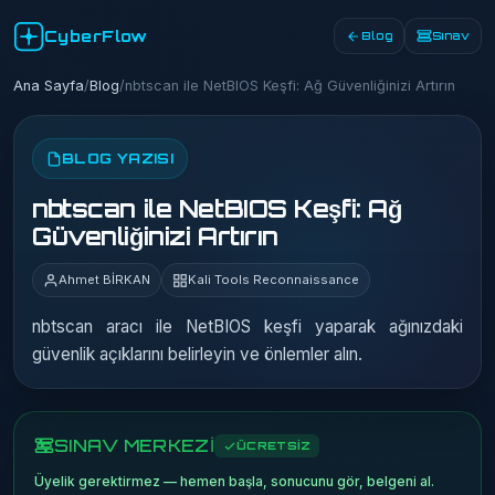
CyberFlow
Blog
Sınav
Ana Sayfa
/
Blog
/
nbtscan ile NetBIOS Keşfi: Ağ Güvenliğinizi Artırın
BLOG YAZISI
nbtscan ile NetBIOS Keşfi: Ağ
Güvenliğinizi Artırın
Ahmet BİRKAN
Kali Tools Reconnaissance
nbtscan aracı ile NetBIOS keşfi yaparak ağınızdaki
güvenlik açıklarını belirleyin ve önlemler alın.
SINAV MERKEZİ
ÜCRETSİZ
Üyelik gerektirmez — hemen başla, sonucunu gör, belgeni al.