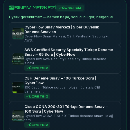
SINAV MERKEZİ
ÜCRETSİZ
Üyelik gerektirmez — hemen başla, sonucunu gör, belgeni al.
CyberFlow Sınav Merkezi | Siber Güvenlik
Deneme Sınavları
CyberFlow Sınav Merkezi; CEH, PenTest+, Security+,
AWS…
AWS Certified Security Specialty Türkçe Deneme
Sınavı – 65 Soru | CyberFlow
CyberFlow AWS Security Specialty Türkçe deneme
sınavı…
ÜCRETSİZ
CEH Deneme Sınavı – 100 Türkçe Soru |
CyberFlow
100 özgün Türkçe sorudan oluşan ücretsiz CEH
deneme sı…
ÜCRETSİZ
Cisco CCNA 200-301 Türkçe Deneme Sınavı –
100 Soru | CyberFlow
CyberFlow CCNA 200-301 Türkçe deneme sınavı ile ağ
tem…
ÜCRETSİZ