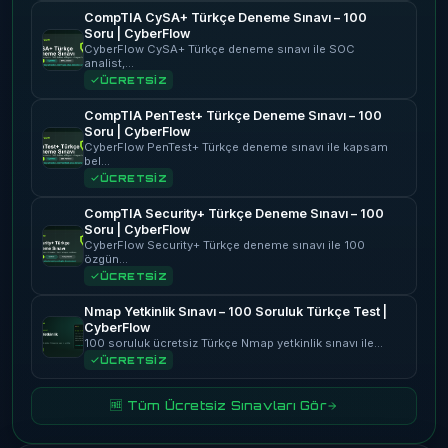
CompTIA CySA+ Türkçe Deneme Sınavı – 100
Soru | CyberFlow
CyberFlow CySA+ Türkçe deneme sınavı ile SOC
analist,…
ÜCRETSİZ
CompTIA PenTest+ Türkçe Deneme Sınavı – 100
Soru | CyberFlow
CyberFlow PenTest+ Türkçe deneme sınavı ile kapsam
bel…
ÜCRETSİZ
CompTIA Security+ Türkçe Deneme Sınavı – 100
Soru | CyberFlow
CyberFlow Security+ Türkçe deneme sınavı ile 100
özgün…
ÜCRETSİZ
Nmap Yetkinlik Sınavı – 100 Soruluk Türkçe Test |
CyberFlow
100 soruluk ücretsiz Türkçe Nmap yetkinlik sınavı ile…
ÜCRETSİZ
🆓 Tüm Ücretsiz Sınavları Gör