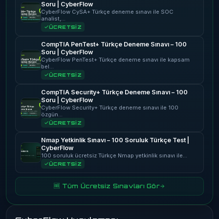
Soru | CyberFlow
CyberFlow CySA+ Türkçe deneme sınavı ile SOC
analist,…
ÜCRETSİZ
CompTIA PenTest+ Türkçe Deneme Sınavı – 100
Soru | CyberFlow
CyberFlow PenTest+ Türkçe deneme sınavı ile kapsam
bel…
ÜCRETSİZ
CompTIA Security+ Türkçe Deneme Sınavı – 100
Soru | CyberFlow
CyberFlow Security+ Türkçe deneme sınavı ile 100
özgün…
ÜCRETSİZ
Nmap Yetkinlik Sınavı – 100 Soruluk Türkçe Test |
CyberFlow
100 soruluk ücretsiz Türkçe Nmap yetkinlik sınavı ile…
ÜCRETSİZ
🆓 Tüm Ücretsiz Sınavları Gör