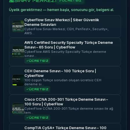
SINAV MERKEZİ
ÜCRETSİZ
Üyelik gerektirmez — hemen başla, sonucunu gör, belgeni al.
CyberFlow Sınav Merkezi | Siber Güvenlik
Deneme Sınavları
CyberFlow Sınav Merkezi; CEH, PenTest+, Security+,
AWS…
AWS Certified Security Specialty Türkçe Deneme
Sınavı – 65 Soru | CyberFlow
CyberFlow AWS Security Specialty Türkçe deneme
sınavı…
ÜCRETSİZ
CEH Deneme Sınavı – 100 Türkçe Soru |
CyberFlow
100 özgün Türkçe sorudan oluşan ücretsiz CEH
deneme sı…
ÜCRETSİZ
Cisco CCNA 200-301 Türkçe Deneme Sınavı –
100 Soru | CyberFlow
CyberFlow CCNA 200-301 Türkçe deneme sınavı ile ağ
tem…
ÜCRETSİZ
CompTIA CySA+ Türkçe Deneme Sınavı – 100