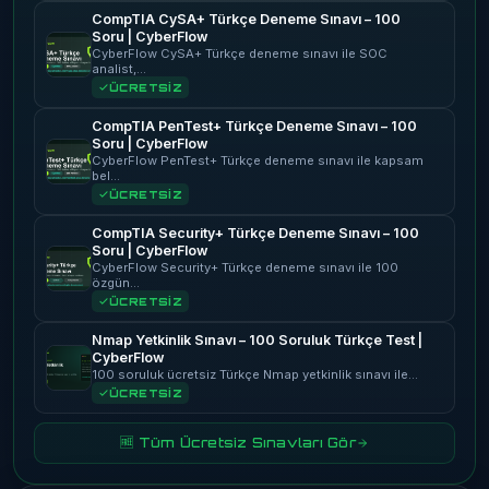
CompTIA CySA+ Türkçe Deneme Sınavı – 100
Soru | CyberFlow
CyberFlow CySA+ Türkçe deneme sınavı ile SOC
analist,…
ÜCRETSİZ
CompTIA PenTest+ Türkçe Deneme Sınavı – 100
Soru | CyberFlow
CyberFlow PenTest+ Türkçe deneme sınavı ile kapsam
bel…
ÜCRETSİZ
CompTIA Security+ Türkçe Deneme Sınavı – 100
Soru | CyberFlow
CyberFlow Security+ Türkçe deneme sınavı ile 100
özgün…
ÜCRETSİZ
Nmap Yetkinlik Sınavı – 100 Soruluk Türkçe Test |
CyberFlow
100 soruluk ücretsiz Türkçe Nmap yetkinlik sınavı ile…
ÜCRETSİZ
🆓 Tüm Ücretsiz Sınavları Gör