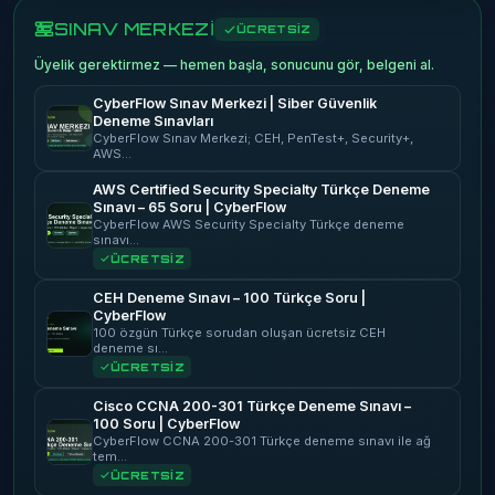
SINAV MERKEZİ
ÜCRETSİZ
Üyelik gerektirmez — hemen başla, sonucunu gör, belgeni al.
CyberFlow Sınav Merkezi | Siber Güvenlik
Deneme Sınavları
CyberFlow Sınav Merkezi; CEH, PenTest+, Security+,
AWS…
AWS Certified Security Specialty Türkçe Deneme
Sınavı – 65 Soru | CyberFlow
CyberFlow AWS Security Specialty Türkçe deneme
sınavı…
ÜCRETSİZ
CEH Deneme Sınavı – 100 Türkçe Soru |
CyberFlow
100 özgün Türkçe sorudan oluşan ücretsiz CEH
deneme sı…
ÜCRETSİZ
Cisco CCNA 200-301 Türkçe Deneme Sınavı –
100 Soru | CyberFlow
CyberFlow CCNA 200-301 Türkçe deneme sınavı ile ağ
tem…
ÜCRETSİZ