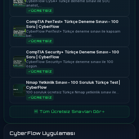
CyberFlow CySA+ Türkçe deneme sınavı ile SOC
analist,…
ÜCRETSİZ
CompTIA PenTest+ Türkçe Deneme Sınavı – 100
Soru | CyberFlow
CyberFlow PenTest+ Türkçe deneme sınavı ile kapsam
bel…
ÜCRETSİZ
CompTIA Security+ Türkçe Deneme Sınavı – 100
Soru | CyberFlow
CyberFlow Security+ Türkçe deneme sınavı ile 100
özgün…
ÜCRETSİZ
Nmap Yetkinlik Sınavı – 100 Soruluk Türkçe Test |
CyberFlow
100 soruluk ücretsiz Türkçe Nmap yetkinlik sınavı ile…
ÜCRETSİZ
🆓 Tüm Ücretsiz Sınavları Gör
CyberFlow Uygulaması