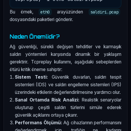
Bu örnek,
arayüzünden
eth0
saldiri.pcap
dosyasındaki paketleri gönderir.
Neden Önemlidir?
Ağ güvenliği, sürekli değişen tehditler ve karmaşık
saldırı yöntemleri karşısında dinamik bir yaklaşım
gerektirir. Tcpreplay kullanımı, aşağıdaki sebeplerden
ötürü kritik öneme sahiptir:
Sistem Testi:
Güvenlik duvarları, saldırı tespit
sistemleri (IDS) ve saldırı engelleme sistemleri (IPS)
üzerindeki etkilerin değerlendirilmesine yardımcı olur.
Sanal Ortamda Risk Analizi:
Realistik senaryolar
oluşturup çeşitli saldırı türlerini simüle ederek
güvenlik açıklarını ortaya çıkarır.
Performans Ölçümü:
Ağ cihazlarının performansını
değerlendirmek için, trafiğin ne kadarını