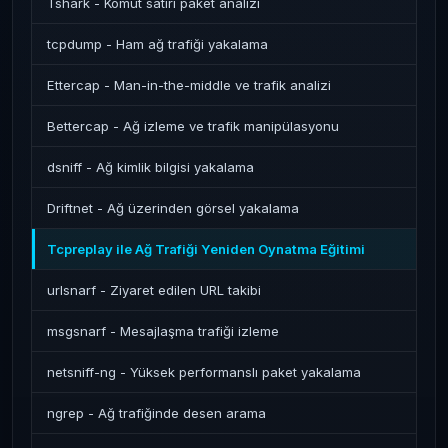
Tshark - Komut satırı paket analizi
tcpdump - Ham ağ trafiği yakalama
Ettercap - Man-in-the-middle ve trafik analizi
Bettercap - Ağ izleme ve trafik manipülasyonu
dsniff - Ağ kimlik bilgisi yakalama
Driftnet - Ağ üzerinden görsel yakalama
Tcpreplay ile Ağ Trafiği Yeniden Oynatma Eğitimi
urlsnarf - Ziyaret edilen URL takibi
msgsnarf - Mesajlaşma trafiği izleme
netsniff-ng - Yüksek performanslı paket yakalama
ngrep - Ağ trafiğinde desen arama