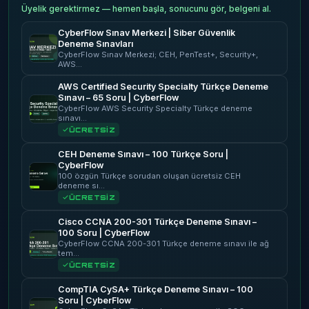
Üyelik gerektirmez — hemen başla, sonucunu gör, belgeni al.
CyberFlow Sınav Merkezi | Siber Güvenlik
Deneme Sınavları
CyberFlow Sınav Merkezi; CEH, PenTest+, Security+,
AWS…
AWS Certified Security Specialty Türkçe Deneme
Sınavı – 65 Soru | CyberFlow
CyberFlow AWS Security Specialty Türkçe deneme
sınavı…
ÜCRETSİZ
CEH Deneme Sınavı – 100 Türkçe Soru |
CyberFlow
100 özgün Türkçe sorudan oluşan ücretsiz CEH
deneme sı…
ÜCRETSİZ
Cisco CCNA 200-301 Türkçe Deneme Sınavı –
100 Soru | CyberFlow
CyberFlow CCNA 200-301 Türkçe deneme sınavı ile ağ
tem…
ÜCRETSİZ
CompTIA CySA+ Türkçe Deneme Sınavı – 100
Soru | CyberFlow