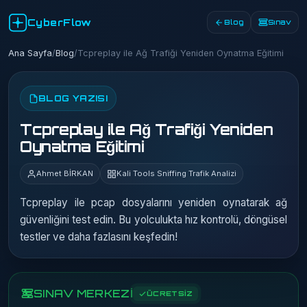
CyberFlow
Blog
Sınav
Ana Sayfa
/
Blog
/
Tcpreplay ile Ağ Trafiği Yeniden Oynatma Eğitimi
BLOG YAZISI
Tcpreplay ile Ağ Trafiği Yeniden
Oynatma Eğitimi
Ahmet BİRKAN
Kali Tools Sniffing Trafik Analizi
Tcpreplay ile pcap dosyalarını yeniden oynatarak ağ
güvenliğini test edin. Bu yolculukta hız kontrolü, döngüsel
testler ve daha fazlasını keşfedin!
SINAV MERKEZİ
ÜCRETSİZ