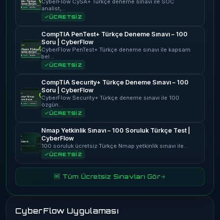
CyberFlow CySA+ Türkçe deneme sınavı ile SOC
analist,…
ÜCRETSİZ
CompTIA PenTest+ Türkçe Deneme Sınavı – 100
Soru | CyberFlow
CyberFlow PenTest+ Türkçe deneme sınavı ile kapsam
bel…
ÜCRETSİZ
CompTIA Security+ Türkçe Deneme Sınavı – 100
Soru | CyberFlow
CyberFlow Security+ Türkçe deneme sınavı ile 100
özgün…
ÜCRETSİZ
Nmap Yetkinlik Sınavı – 100 Soruluk Türkçe Test |
CyberFlow
100 soruluk ücretsiz Türkçe Nmap yetkinlik sınavı ile…
ÜCRETSİZ
🆓 Tüm Ücretsiz Sınavları Gör
CyberFlow Uygulaması