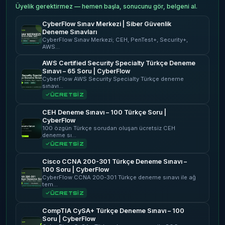
Üyelik gerektirmez — hemen başla, sonucunu gör, belgeni al.
CyberFlow Sınav Merkezi | Siber Güvenlik
Deneme Sınavları
CyberFlow Sınav Merkezi; CEH, PenTest+, Security+,
AWS…
AWS Certified Security Specialty Türkçe Deneme
Sınavı – 65 Soru | CyberFlow
CyberFlow AWS Security Specialty Türkçe deneme
sınavı…
ÜCRETSİZ
CEH Deneme Sınavı – 100 Türkçe Soru |
CyberFlow
100 özgün Türkçe sorudan oluşan ücretsiz CEH
deneme sı…
ÜCRETSİZ
Cisco CCNA 200-301 Türkçe Deneme Sınavı –
100 Soru | CyberFlow
CyberFlow CCNA 200-301 Türkçe deneme sınavı ile ağ
tem…
ÜCRETSİZ
CompTIA CySA+ Türkçe Deneme Sınavı – 100
Soru | CyberFlow