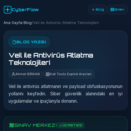
CyberFlow
Blog
Sınav
Ana Sayfa
/
Blog
/
Veil ile Antivirüs Atlatma Teknolojileri
BLOG YAZISI
Veil ile Antivirüs Atlatma
Teknolojileri
Ahmet BİRKAN
Kali Tools Exploit Araclari
Veil ile antivirüs atlatmanın ve payload obfuskasyonunun
yollarını keşfedin. Siber güvenlik alanındaki en iyi
uygulamalar ve ipuçlarıyla donanın.
SINAV MERKEZİ
ÜCRETSİZ