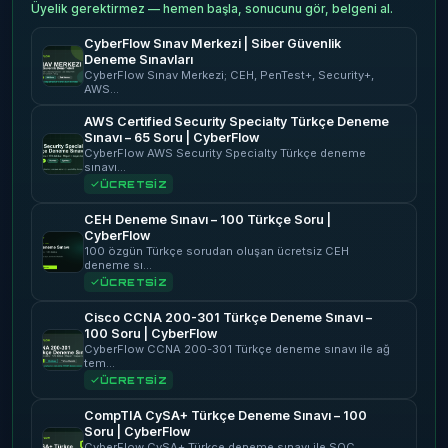
Üyelik gerektirmez — hemen başla, sonucunu gör, belgeni al.
CyberFlow Sınav Merkezi | Siber Güvenlik
Deneme Sınavları
CyberFlow Sınav Merkezi; CEH, PenTest+, Security+,
AWS…
AWS Certified Security Specialty Türkçe Deneme
Sınavı – 65 Soru | CyberFlow
CyberFlow AWS Security Specialty Türkçe deneme
sınavı…
ÜCRETSİZ
CEH Deneme Sınavı – 100 Türkçe Soru |
CyberFlow
100 özgün Türkçe sorudan oluşan ücretsiz CEH
deneme sı…
ÜCRETSİZ
Cisco CCNA 200-301 Türkçe Deneme Sınavı –
100 Soru | CyberFlow
CyberFlow CCNA 200-301 Türkçe deneme sınavı ile ağ
tem…
ÜCRETSİZ
CompTIA CySA+ Türkçe Deneme Sınavı – 100
Soru | CyberFlow
CyberFlow CySA+ Türkçe deneme sınavı ile SOC