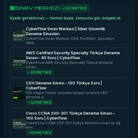
SINAV MERKEZİ
ÜCRETSİZ
Üyelik gerektirmez — hemen başla, sonucunu gör, belgeni al.
CyberFlow Sınav Merkezi | Siber Güvenlik
Deneme Sınavları
CyberFlow Sınav Merkezi; CEH, PenTest+, Security+,
AWS…
AWS Certified Security Specialty Türkçe Deneme
Sınavı – 65 Soru | CyberFlow
CyberFlow AWS Security Specialty Türkçe deneme
sınavı…
ÜCRETSİZ
CEH Deneme Sınavı – 100 Türkçe Soru |
CyberFlow
100 özgün Türkçe sorudan oluşan ücretsiz CEH
deneme sı…
ÜCRETSİZ
Cisco CCNA 200-301 Türkçe Deneme Sınavı –
100 Soru | CyberFlow
CyberFlow CCNA 200-301 Türkçe deneme sınavı ile ağ
tem…
ÜCRETSİZ