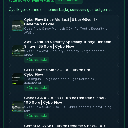
SINAV MERKEZİ
ÜCRETSİZ
Üyelik gerektirmez — hemen başla, sonucunu gör, belgeni al.
CyberFlow Sınav Merkezi | Siber Güvenlik
Deneme Sınavları
CyberFlow Sınav Merkezi; CEH, PenTest+, Security+,
AWS…
AWS Certified Security Specialty Türkçe Deneme
Sınavı – 65 Soru | CyberFlow
CyberFlow AWS Security Specialty Türkçe deneme
sınavı…
ÜCRETSİZ
CEH Deneme Sınavı – 100 Türkçe Soru |
CyberFlow
100 özgün Türkçe sorudan oluşan ücretsiz CEH
deneme sı…
ÜCRETSİZ
Cisco CCNA 200-301 Türkçe Deneme Sınavı –
100 Soru | CyberFlow
CyberFlow CCNA 200-301 Türkçe deneme sınavı ile ağ
tem…
ÜCRETSİZ
CompTIA CySA+ Türkçe Deneme Sınavı – 100