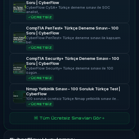
Soru | CyberFlow
CyberFlow CySA+ Türkçe deneme sınavı ile SOC
analist,…
ÜCRETSİZ
CompTIA PenTest+ Türkçe Deneme Sınavı – 100
Soru | CyberFlow
CyberFlow PenTest+ Türkçe deneme sınavı ile kapsam
bel…
ÜCRETSİZ
CompTIA Security+ Türkçe Deneme Sınavı – 100
Soru | CyberFlow
CyberFlow Security+ Türkçe deneme sınavı ile 100
özgün…
ÜCRETSİZ
Nmap Yetkinlik Sınavı – 100 Soruluk Türkçe Test |
CyberFlow
100 soruluk ücretsiz Türkçe Nmap yetkinlik sınavı ile…
ÜCRETSİZ
🆓 Tüm Ücretsiz Sınavları Gör