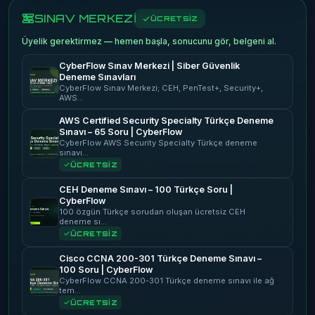
SINAV MERKEZİ
ÜCRETSİZ
Üyelik gerektirmez — hemen başla, sonucunu gör, belgeni al.
CyberFlow Sınav Merkezi | Siber Güvenlik
Deneme Sınavları
CyberFlow Sınav Merkezi; CEH, PenTest+, Security+,
AWS…
AWS Certified Security Specialty Türkçe Deneme
Sınavı – 65 Soru | CyberFlow
CyberFlow AWS Security Specialty Türkçe deneme
sınavı…
ÜCRETSİZ
CEH Deneme Sınavı – 100 Türkçe Soru |
CyberFlow
100 özgün Türkçe sorudan oluşan ücretsiz CEH
deneme sı…
ÜCRETSİZ
Cisco CCNA 200-301 Türkçe Deneme Sınavı –
100 Soru | CyberFlow
CyberFlow CCNA 200-301 Türkçe deneme sınavı ile ağ
tem…
ÜCRETSİZ