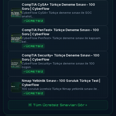
CompTIA CySA+ Türkçe Deneme Sınavı – 100
Soru | CyberFlow
CyberFlow CySA+ Türkçe deneme sınavı ile SOC
analist,…
ÜCRETSİZ
CompTIA PenTest+ Türkçe Deneme Sınavı – 100
Soru | CyberFlow
CyberFlow PenTest+ Türkçe deneme sınavı ile kapsam
bel…
ÜCRETSİZ
CompTIA Security+ Türkçe Deneme Sınavı – 100
Soru | CyberFlow
CyberFlow Security+ Türkçe deneme sınavı ile 100
özgün…
ÜCRETSİZ
Nmap Yetkinlik Sınavı – 100 Soruluk Türkçe Test |
CyberFlow
100 soruluk ücretsiz Türkçe Nmap yetkinlik sınavı ile…
ÜCRETSİZ
🆓 Tüm Ücretsiz Sınavları Gör