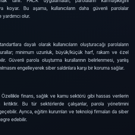
ak tanır. PACK uygulamaları, parolaların karmaşıklığını
aya koyar. Bu aşama, kullanıcıların daha güvenli parolalar
e yardımcı olur.
ndartlara dayalı olarak kullanıcıların oluşturacağı parolaların
Bu kurallar; minimum uzunluk, büyük/küçük harf, rakam ve özel
ilir. Güvenli parola oluşturma kurallarının belirlenmesi, yanlış
nılmasını engelleyerek siber saldırılara karşı bir koruma sağlar.
r. Özellikle finans, sağlık ve kamu sektörü gibi hassas verilerin
kritiktir. Bu tür sektörlerde çalışanlar, parola yönetimini
geçebilir. Ayrıca, eğitim kurumları ve teknoloji firmaları da siber
egre edebilir.