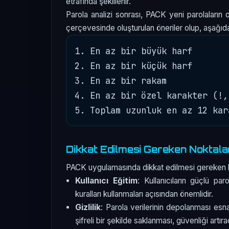
etrafında şekillenir.
Parola analizi sonrası, PACK yeni parolaların olu
çerçevesinde oluşturulan öneriler olup, aşağıdak
1. En az bir büyük harf

2. En az bir küçük harf

3. En az bir rakam

4. En az bir özel karakter (!,
Dikkat Edilmesi Gereken Noktala
PACK uygulamasında dikkat edilmesi gereken bi
Kullanıcı Eğitim
: Kullanıcıların güçlü par
kuralları kullanmaları açısından önemlidir.
Gizlilik
: Parola verilerinin depolanması esna
şifreli bir şekilde saklanması, güvenliği artır