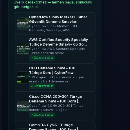
Üyelik gerektirmez — hemen başla, sonucunu
gör, belgeni al.
CyberFlow Sınav Merkezi | Siber
Güvenlik Deneme Sınavları
CyberFlow Sınav Merkezi; CEH,
PenTest+, Security+, AWS…
AWS Certified Security Specialty
Türkçe Deneme Sınavı – 65 Soru
| CyberFlow
CyberFlow AWS Security Specialty
Türkçe deneme sınavı…
ÜCRETSİZ
CEH Deneme Sınavı – 100
Türkçe Soru | CyberFlow
100 özgün Türkçe sorudan oluşan
ücretsiz CEH deneme sı…
ÜCRETSİZ
Cisco CCNA 200-301 Türkçe
Deneme Sınavı – 100 Soru |
CyberFlow
CyberFlow CCNA 200-301 Türkçe
deneme sınavı ile ağ tem…
ÜCRETSİZ
CompTIA CySA+ Türkçe
Deneme Sınavı – 100 Soru |