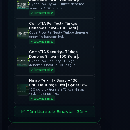
CyberFlow
CyberFlow CySA+ Türkçe deneme
sınavı ile SOC analist,…
ÜCRETSİZ
CompTIA PenTest+ Türkçe
Deneme Sınavı – 100 Soru |
CyberFlow
CyberFlow PenTest+ Türkçe deneme
sınavı ile kapsam bel…
ÜCRETSİZ
CompTIA Security+ Türkçe
Deneme Sınavı – 100 Soru |
CyberFlow
CyberFlow Security+ Türkçe
deneme sınavı ile 100 özgün…
ÜCRETSİZ
Nmap Yetkinlik Sınavı – 100
Soruluk Türkçe Test | CyberFlow
100 soruluk ücretsiz Türkçe Nmap
yetkinlik sınavı ile…
ÜCRETSİZ
🆓 Tüm Ücretsiz Sınavları Gör