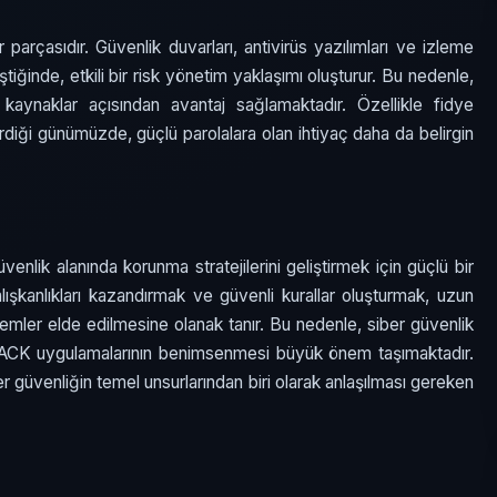
parçasıdır. Güvenlik duvarları, antivirüs yazılımları ve izleme
eştiğinde, etkili bir risk yönetim yaklaşımı oluşturur. Bu nedenle,
kaynaklar açısından avantaj sağlamaktadır. Özellikle fidye
sterdiği günümüzde, güçlü parolalara olan ihtiyaç daha da belirgin
venlik alanında korunma stratejilerini geliştirmek için güçlü bir
 alışkanlıkları kazandırmak ve güvenli kurallar oluşturmak, uzun
stemler elde edilmesine olanak tanır. Bu nedenle, siber güvenlik
 PACK uygulamalarının benimsenmesi büyük önem taşımaktadır.
r güvenliğin temel unsurlarından biri olarak anlaşılması gereken