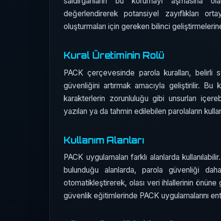
saldırganların bu korumayı aşmasına olan
değerlendirerek potansiyel zayıflıkları ort
oluşturmaları için gereken bilinci geliştirmelerin
Kural Üretiminin Rolü
PACK çerçevesinde parola kuralları, belirli sta
güvenliğini artırmak amacıyla geliştirilir. 
karakterlerin zorunluluğu gibi unsurları içereb
yazılan ya da tahmin edilebilen parolaların kulla
Kullanım Alanları
PACK uygulamaları farklı alanlarda kullanılabili
bulunduğu alanlarda, parola güvenliği daha 
otomatikleştirerek, olası veri ihlallerinin önüne 
güvenlik eğitimlerinde PACK uygulamalarını ent