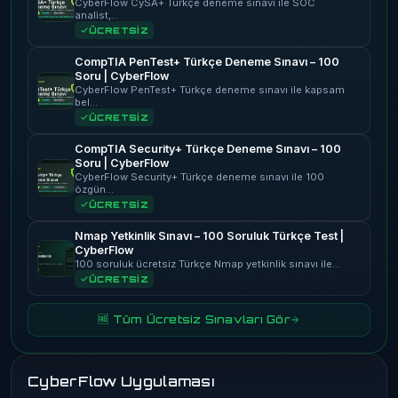
CyberFlow CySA+ Türkçe deneme sınavı ile SOC
analist,…
ÜCRETSİZ
CompTIA PenTest+ Türkçe Deneme Sınavı – 100
Soru | CyberFlow
CyberFlow PenTest+ Türkçe deneme sınavı ile kapsam
bel…
ÜCRETSİZ
CompTIA Security+ Türkçe Deneme Sınavı – 100
Soru | CyberFlow
CyberFlow Security+ Türkçe deneme sınavı ile 100
özgün…
ÜCRETSİZ
Nmap Yetkinlik Sınavı – 100 Soruluk Türkçe Test |
CyberFlow
100 soruluk ücretsiz Türkçe Nmap yetkinlik sınavı ile…
ÜCRETSİZ
🆓 Tüm Ücretsiz Sınavları Gör
CyberFlow Uygulaması