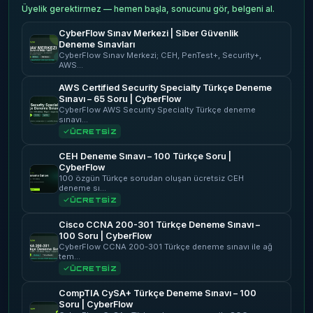
Üyelik gerektirmez — hemen başla, sonucunu gör, belgeni al.
CyberFlow Sınav Merkezi | Siber Güvenlik
Deneme Sınavları
CyberFlow Sınav Merkezi; CEH, PenTest+, Security+,
AWS…
AWS Certified Security Specialty Türkçe Deneme
Sınavı – 65 Soru | CyberFlow
CyberFlow AWS Security Specialty Türkçe deneme
sınavı…
ÜCRETSİZ
CEH Deneme Sınavı – 100 Türkçe Soru |
CyberFlow
100 özgün Türkçe sorudan oluşan ücretsiz CEH
deneme sı…
ÜCRETSİZ
Cisco CCNA 200-301 Türkçe Deneme Sınavı –
100 Soru | CyberFlow
CyberFlow CCNA 200-301 Türkçe deneme sınavı ile ağ
tem…
ÜCRETSİZ
CompTIA CySA+ Türkçe Deneme Sınavı – 100
Soru | CyberFlow