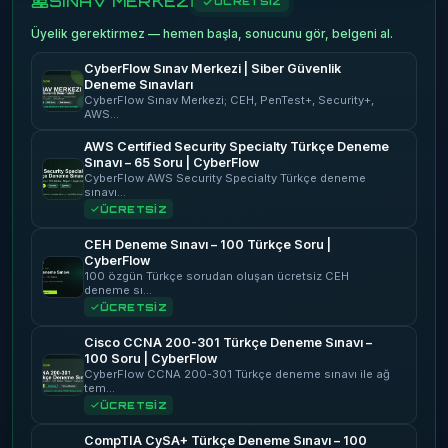
SINAV MERKEZİ
ÜCRETSİZ
Üyelik gerektirmez — hemen başla, sonucunu gör, belgeni al.
CyberFlow Sınav Merkezi | Siber Güvenlik
Deneme Sınavları
CyberFlow Sınav Merkezi; CEH, PenTest+, Security+,
AWS…
AWS Certified Security Specialty Türkçe Deneme
Sınavı – 65 Soru | CyberFlow
CyberFlow AWS Security Specialty Türkçe deneme
sınavı…
ÜCRETSİZ
CEH Deneme Sınavı – 100 Türkçe Soru |
CyberFlow
100 özgün Türkçe sorudan oluşan ücretsiz CEH
deneme sı…
ÜCRETSİZ
Cisco CCNA 200-301 Türkçe Deneme Sınavı –
100 Soru | CyberFlow
CyberFlow CCNA 200-301 Türkçe deneme sınavı ile ağ
tem…
ÜCRETSİZ
CompTIA CySA+ Türkçe Deneme Sınavı – 100