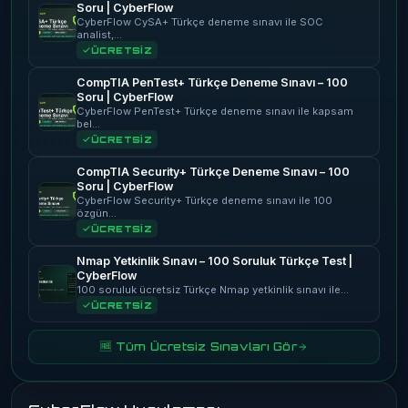
Soru | CyberFlow
CyberFlow CySA+ Türkçe deneme sınavı ile SOC
analist,…
ÜCRETSİZ
CompTIA PenTest+ Türkçe Deneme Sınavı – 100
Soru | CyberFlow
CyberFlow PenTest+ Türkçe deneme sınavı ile kapsam
bel…
ÜCRETSİZ
CompTIA Security+ Türkçe Deneme Sınavı – 100
Soru | CyberFlow
CyberFlow Security+ Türkçe deneme sınavı ile 100
özgün…
ÜCRETSİZ
Nmap Yetkinlik Sınavı – 100 Soruluk Türkçe Test |
CyberFlow
100 soruluk ücretsiz Türkçe Nmap yetkinlik sınavı ile…
ÜCRETSİZ
🆓 Tüm Ücretsiz Sınavları Gör