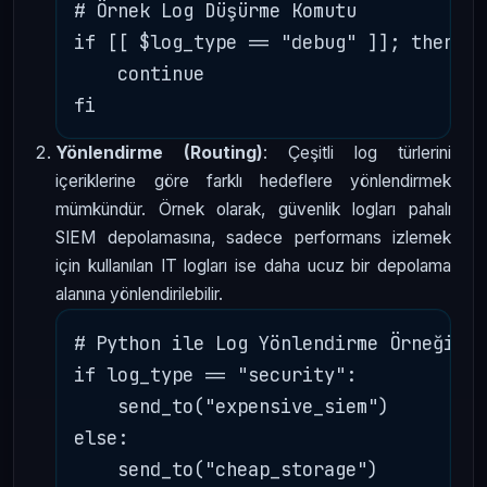
# Örnek Log Düşürme Komutu

if [[ $log_type == "debug" ]]; then

    continue

Yönlendirme (Routing)
: Çeşitli log türlerini
içeriklerine göre farklı hedeflere yönlendirmek
mümkündür. Örnek olarak, güvenlik logları pahalı
SIEM depolamasına, sadece performans izlemek
için kullanılan IT logları ise daha ucuz bir depolama
alanına yönlendirilebilir.
# Python ile Log Yönlendirme Örneği

if log_type == "security":

    send_to("expensive_siem")

else:
