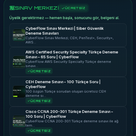
SINAV MERKEZİ
ÜCRETSİZ
Üyelik gerektirmez — hemen başla, sonucunu gör, belgeni al.
CyberFlow Sınav Merkezi | Siber Güvenlik
Deneme Sınavları
CyberFlow Sınav Merkezi; CEH, PenTest+, Security+,
AWS…
AWS Certified Security Specialty Türkçe Deneme
Sınavı – 65 Soru | CyberFlow
CyberFlow AWS Security Specialty Türkçe deneme
sınavı…
ÜCRETSİZ
CEH Deneme Sınavı – 100 Türkçe Soru |
CyberFlow
100 özgün Türkçe sorudan oluşan ücretsiz CEH
deneme sı…
ÜCRETSİZ
Cisco CCNA 200-301 Türkçe Deneme Sınavı –
100 Soru | CyberFlow
CyberFlow CCNA 200-301 Türkçe deneme sınavı ile ağ
tem…
ÜCRETSİZ