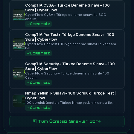
CompTIA CySA+ Türkçe Deneme Sınavı – 100
Soru | CyberFlow
CyberFlow CySA+ Türkçe deneme sınavı ile SOC
analist,…
ÜCRETSİZ
CompTIA PenTest+ Türkçe Deneme Sınavı – 100
Soru | CyberFlow
CyberFlow PenTest+ Türkçe deneme sınavı ile kapsam
bel…
ÜCRETSİZ
CompTIA Security+ Türkçe Deneme Sınavı – 100
Soru | CyberFlow
CyberFlow Security+ Türkçe deneme sınavı ile 100
özgün…
ÜCRETSİZ
Nmap Yetkinlik Sınavı – 100 Soruluk Türkçe Test |
CyberFlow
100 soruluk ücretsiz Türkçe Nmap yetkinlik sınavı ile…
ÜCRETSİZ
🆓 Tüm Ücretsiz Sınavları Gör