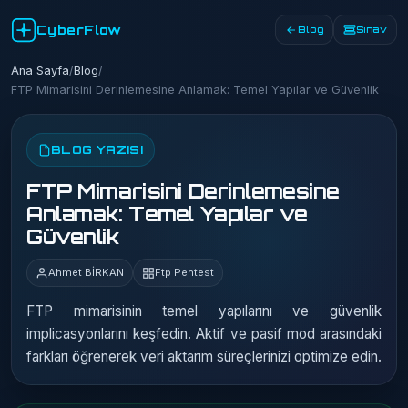
CyberFlow
Blog
Sınav
Ana Sayfa
/
Blog
/
FTP Mimarisini Derinlemesine Anlamak: Temel Yapılar ve Güvenlik
BLOG YAZISI
FTP Mimarisini Derinlemesine
Anlamak: Temel Yapılar ve
Güvenlik
Ahmet BİRKAN
Ftp Pentest
FTP mimarisinin temel yapılarını ve güvenlik
implicasyonlarını keşfedin. Aktif ve pasif mod arasındaki
farkları öğrenerek veri aktarım süreçlerinizi optimize edin.