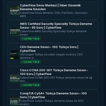
CyberFlow Sınav Merkezi | Siber Güvenlik
Deneme Sınavları
CyberFlow Sınav Merkezi; CEH, PenTest+, Security+,
AWS…
AWS Certified Security Specialty Türkçe Deneme
Sınavı – 65 Soru | CyberFlow
CyberFlow AWS Security Specialty Türkçe deneme
sınavı…
ÜCRETSİZ
CEH Deneme Sınavı – 100 Türkçe Soru |
CyberFlow
100 özgün Türkçe sorudan oluşan ücretsiz CEH
deneme sı…
ÜCRETSİZ
Cisco CCNA 200-301 Türkçe Deneme Sınavı –
100 Soru | CyberFlow
CyberFlow CCNA 200-301 Türkçe deneme sınavı ile ağ
tem…
ÜCRETSİZ
CompTIA CySA+ Türkçe Deneme Sınavı – 100
Soru | CyberFlow
CyberFlow CySA+ Türkçe deneme sınavı ile SOC
analist,…