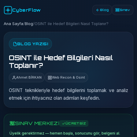
CyberFlow
Blog
Sınav
Ana Sayfa
/
Blog
/
OSINT ile Hedef Bilgileri Nasıl Toplanır?
BLOG YAZISI
OSINT ile Hedef Bilgileri Nasıl
Toplanır?
Ahmet BİRKAN
Web Recon & Osint
OSINT teknikleriyle hedef bilgilerini toplamak ve analiz
etmek için ihtiyacınız olan adımları keşfedin.
SINAV MERKEZİ
ÜCRETSİZ
Üyelik gerektirmez — hemen başla, sonucunu gör, belgeni al.