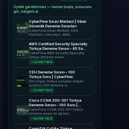
Üyelik gerektirmez — hemen başla, sonucunu
gör, belgeni al.
CyberFlow Sınav Merkezi | Siber
Güvenlik Deneme Sınavları
CyberFlow Sınav Merkezi; CEH,
PenTest+, Security+, AWS…
AWS Certified Security Specialty
Türkçe Deneme Sınavı – 65 Soru
| CyberFlow
CyberFlow AWS Security Specialty
Türkçe deneme sınavı…
ÜCRETSİZ
CEH Deneme Sınavı – 100
Türkçe Soru | CyberFlow
100 özgün Türkçe sorudan oluşan
ücretsiz CEH deneme sı…
ÜCRETSİZ
Cisco CCNA 200-301 Türkçe
Deneme Sınavı – 100 Soru |
CyberFlow
CyberFlow CCNA 200-301 Türkçe
deneme sınavı ile ağ tem…
ÜCRETSİZ
CompTIA CySA+ Türkçe