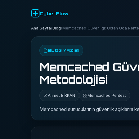
CyberFlow
Ana Sayfa
/
Blog
/
Memcached Güvenliği: Uçtan Uca Pentes
BLOG YAZISI
Memcached Güven
Metodolojisi
Ahmet BİRKAN
Memcached Pentest
Memcached sunucularının güvenlik açıklarını keş