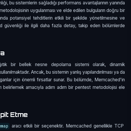
ği, bu sistemlerin sağladığı performans avantajlarının yanında
metodolojisinin uygulanması ve elde edilen bulguların doğru bir
ında potansiyel tehditlerin etkili bir şekilde yönetilmesine ve
üvenliği ile ilgili daha fazla detay, takip eden bölümlerde
ma
tık bir bellek nesne depolama sistemi olarak, dinamik
ullanılmaktadır. Ancak, bu sistemin yanlış yapılandırılması ya da
dırganlar için önemli fırsatlar sunar. Bu bölümde, Memcached'in
rı belirlemek amacıyla adım adım bir pentest metodolojisi ele
pit Etme
aracı etkili bir seçenektir. Memcached genellikle TCP
nmap