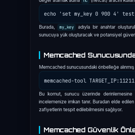
değer atamak adına
(netcat) aracını kullan
nc
Burada,
adıyla bir anahtar oluştur
my_key
sunucuya yük oluşturacak ve potansiyel güvenlik 
Memcached Sunucusundaki
Memcached sunucusundaki önbelleğe alınmış ver
Bu komut, sunucu üzerinde derinlemesine ist
incelemenize imkan tanır. Buradan elde edilen 
zafiyetlerin tespit edilebilmesini sağlıyor.
Memcached Güvenlik Önle