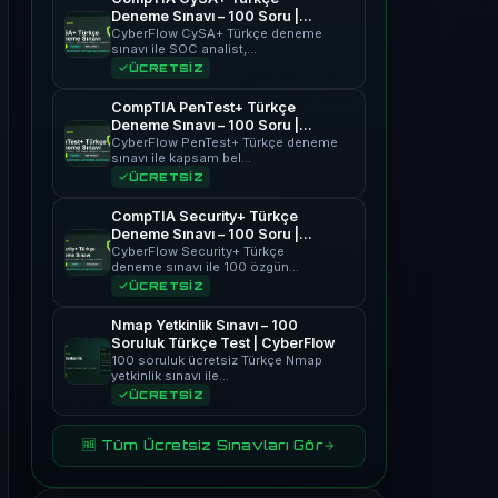
Deneme Sınavı – 100 Soru |
CyberFlow
CyberFlow CySA+ Türkçe deneme
sınavı ile SOC analist,…
ÜCRETSİZ
CompTIA PenTest+ Türkçe
Deneme Sınavı – 100 Soru |
CyberFlow
CyberFlow PenTest+ Türkçe deneme
sınavı ile kapsam bel…
ÜCRETSİZ
CompTIA Security+ Türkçe
Deneme Sınavı – 100 Soru |
CyberFlow
CyberFlow Security+ Türkçe
deneme sınavı ile 100 özgün…
ÜCRETSİZ
Nmap Yetkinlik Sınavı – 100
Soruluk Türkçe Test | CyberFlow
100 soruluk ücretsiz Türkçe Nmap
yetkinlik sınavı ile…
ÜCRETSİZ
🆓 Tüm Ücretsiz Sınavları Gör