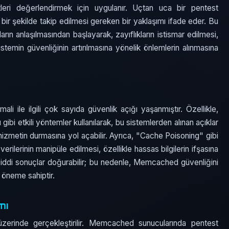
itleri değerlendirmek için uygulanır. Uçtan uca bir pentest
 bir şekilde takip edilmesi gereken bir yaklaşımı ifade eder. Bu
rın anlaşılmasından başlayarak, zayıflıkların istismar edilmesi,
stemin güvenliğinin artırılmasına yönelik önlemlerin alınmasına
li ile ilgili çok sayıda güvenlik açığı yaşanmıştır. Özellikle,
gibi etkili yöntemler kullanılarak, bu sistemlerden alınan açıklar
p hizmetin durmasına yol açabilir. Ayrıca, "Cache Poisoning" gibi
k verilerinin manipüle edilmesi, özellikle hassas bilgilerin ifşasına
in ciddi sonuçlar doğurabilir; bu nedenle, Memcached güvenliğini
i öneme sahiptir.
mı
 üzerinde gerçekleştirilir. Memcached sunucularında pentest