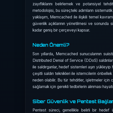
zayıflıklarını belirlemek ve potansiyel tehd
metodolojisi, bu süreçteki adımların sistematik
yaklaşım, Memcached ile ilişkili temel kavramla
güvenlik açıklarının yönetilmesi ve sonunda si
kadar geniş bir çerçeveyi kapsar.
Neden Önemli?
Son yıllarda, Memcached sunucularının suiistima
Distributed Denial of Service (DDoS) saldırıları 
ile saldırganlar, hedef sistemleri aşırı yükleyi
çeşitli saldırı teknikleri ile istemcilerin önbelle
neden olabilir. Bu tür tehditler, işletmeler iç
sağlamak için gerekli tedbirlerin alınması hayat
Siber Güvenlik ve Pentest Bağla
Pentest süreci, genellikle belirli bir hedef