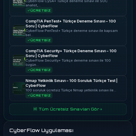
CyberFlow CySA+ Türkçe deneme sınavı ile SOC
analist,…
ÜCRETSİZ
CompTIA PenTest+ Türkçe Deneme Sınavı – 100
Soru | CyberFlow
CyberFlow PenTest+ Türkçe deneme sınavı ile kapsam
bel…
ÜCRETSİZ
CompTIA Security+ Türkçe Deneme Sınavı – 100
Soru | CyberFlow
CyberFlow Security+ Türkçe deneme sınavı ile 100
özgün…
ÜCRETSİZ
Nmap Yetkinlik Sınavı – 100 Soruluk Türkçe Test |
CyberFlow
100 soruluk ücretsiz Türkçe Nmap yetkinlik sınavı ile…
ÜCRETSİZ
🆓 Tüm Ücretsiz Sınavları Gör
CyberFlow Uygulaması