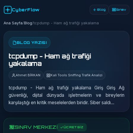
CyberFlow
Blog
Sınav
Ana Sayfa
/
Blog
/
tcpdump - Ham ağ trafiği yakalama
BLOG YAZISI
tcpdump - Ham ağ trafiği
yakalama
Ahmet BİRKAN
Kali Tools Sniffing Trafik Analizi
tcpdump - Ham ağ trafiği yakalama Giriş Giriş Ağ
güvenliği, dijital dünyada işletmelerin ve bireylerin
karşılaştığı en kritik meselelerden biridir. Siber saldı…
SINAV MERKEZİ
ÜCRETSİZ