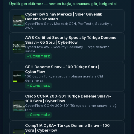
Üyelik gerektirmez — hemen başla, sonucunu gör, belgeni al.
CyberFlow Sınav Merkezi | Siber Güvenlik
Deneme Sınavları
CyberFlow Sınav Merkezi; CEH, PenTest+, Security+,
AWS…
AWS Certified Security Specialty Türkçe Deneme
Sınavı – 65 Soru | CyberFlow
CyberFlow AWS Security Specialty Türkçe deneme
sınavı…
ÜCRETSİZ
CEH Deneme Sınavı – 100 Türkçe Soru |
CyberFlow
100 özgün Türkçe sorudan oluşan ücretsiz CEH
deneme sı…
ÜCRETSİZ
Cisco CCNA 200-301 Türkçe Deneme Sınavı –
100 Soru | CyberFlow
CyberFlow CCNA 200-301 Türkçe deneme sınavı ile ağ
tem…
ÜCRETSİZ
CompTIA CySA+ Türkçe Deneme Sınavı – 100
Soru | CyberFlow