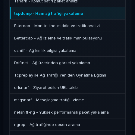
Tshark - Komut satırı paket analizi
tcpdump - Ham ağ trafiği yakalama
Ettercap - Man-in-the-middle ve trafik analizi
Bettercap - Ağ izleme ve trafik manipülasyonu
dsniff - Ağ kimlik bilgisi yakalama
Driftnet - Ağ üzerinden görsel yakalama
Tcpreplay ile Ağ Trafiği Yeniden Oynatma Eğitimi
urlsnarf - Ziyaret edilen URL takibi
msgsnarf - Mesajlaşma trafiği izleme
netsniff-ng - Yüksek performanslı paket yakalama
ngrep - Ağ trafiğinde desen arama