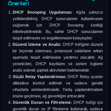
Önerileri
DHCP Snooping Uygulaması:
Ağda yalnızca
yetkilendirilmiş DHCP sunucularının kullanılmasını
sağlamak için DHCP Snooping özelliği
etkinleştirilmelidir. Bu, sahte DHCP sunucularının
tespit edilmesini ve engellenmesini kolaylaştırır.
Düzenli İzleme ve Analiz:
DHCP trafiğinin düzenli
bir biçimde izlenmesi, potansiyel saldırıların erken
aşamada tespit edilmesine yardımcı olacaktır. Ağ
yöneticileri, DHCP kayıtlarını ve sistem loglarını
analiz ederek şüpheli aktiviteleri belirlemelidir.
Güçlü Relay Yapılandırması:
DHCP Relay ayarları
dikkatlice kontrol edilmeli ve sadece gerekli
cihazlarla sınırlandırılmalıdır. Yanlış yapılandırmaların
önüne geçilmesi, ağ güvenliğini artıracaktır.
Güvenlik Duvarı ve Filtreleme:
DHCP trafiği için
güvenlik duvarı ve IP filtreleme kullanarak, sadece