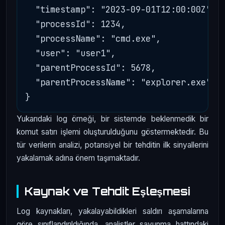
  "timestamp": "2023-09-01T12:00:00Z",

  "processId": 1234,

  "processName": "cmd.exe",

  "user": "user1",

  "parentProcessId": 5678,

  "parentProcessName": "explorer.exe"

Yukarıdaki log örneği, bir sistemde beklenmedik bir
komut satırı işlemi oluşturulduğunu göstermektedir. Bu
tür verilerin analizi, potansiyel bir tehditin ilk sinyallerini
yakalamak adına önem taşımaktadır.
Kaynak ve Tehdit Eşleşmesi
Log kaynakları, yakalayabildikleri saldırı aşamalarına
göre sınıflandırıldığında, analistler savunma hattındaki