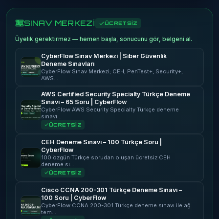
SINAV MERKEZİ
ÜCRETSİZ
Üyelik gerektirmez — hemen başla, sonucunu gör, belgeni al.
CyberFlow Sınav Merkezi | Siber Güvenlik
Deneme Sınavları
CyberFlow Sınav Merkezi; CEH, PenTest+, Security+,
AWS…
AWS Certified Security Specialty Türkçe Deneme
Sınavı – 65 Soru | CyberFlow
CyberFlow AWS Security Specialty Türkçe deneme
sınavı…
ÜCRETSİZ
CEH Deneme Sınavı – 100 Türkçe Soru |
CyberFlow
100 özgün Türkçe sorudan oluşan ücretsiz CEH
deneme sı…
ÜCRETSİZ
Cisco CCNA 200-301 Türkçe Deneme Sınavı –
100 Soru | CyberFlow
CyberFlow CCNA 200-301 Türkçe deneme sınavı ile ağ
tem…