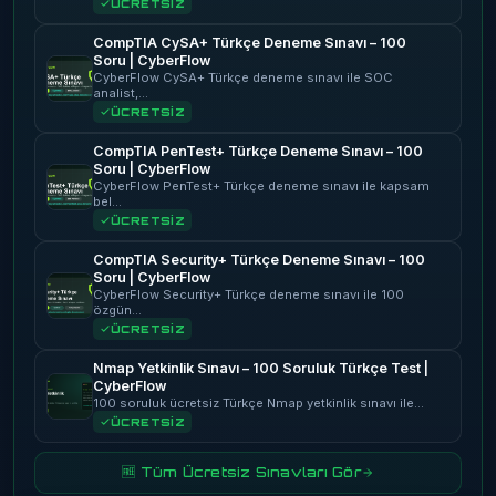
ÜCRETSİZ
CompTIA CySA+ Türkçe Deneme Sınavı – 100
Soru | CyberFlow
CyberFlow CySA+ Türkçe deneme sınavı ile SOC
analist,…
ÜCRETSİZ
CompTIA PenTest+ Türkçe Deneme Sınavı – 100
Soru | CyberFlow
CyberFlow PenTest+ Türkçe deneme sınavı ile kapsam
bel…
ÜCRETSİZ
CompTIA Security+ Türkçe Deneme Sınavı – 100
Soru | CyberFlow
CyberFlow Security+ Türkçe deneme sınavı ile 100
özgün…
ÜCRETSİZ
Nmap Yetkinlik Sınavı – 100 Soruluk Türkçe Test |
CyberFlow
100 soruluk ücretsiz Türkçe Nmap yetkinlik sınavı ile…
ÜCRETSİZ
🆓 Tüm Ücretsiz Sınavları Gör