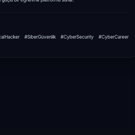
alHacker #SiberGüvenlik #CyberSecurity #CyberCareer