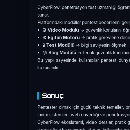
CyberFlow, penetrasyon test uzmanlığı öğrenme
sunar.
Platformdaki modüller pentest becerilerini geli
🎬
Video Modülü
→ güvenlik konularını ö
⚙️
Eğitim Motoru
→ pratik görevlerle de
🧪
Test Modülü
→ bilgi seviyesini ölçmek
📖
Blog Modülü
→ teorik güvenlik konuları
Bu yapı sayesinde kullanıcılar pentest dün
kazanabilir.
Sonuç
Pentester olmak için güçlü teknik temeller, pra
Linux sistemleri, web güvenliği ve penetrasyon 
CyberFlow ekosistemi; video dersler, pratik gör
uzmanlığına hazırlanmak isteyen kullanıcılar iç