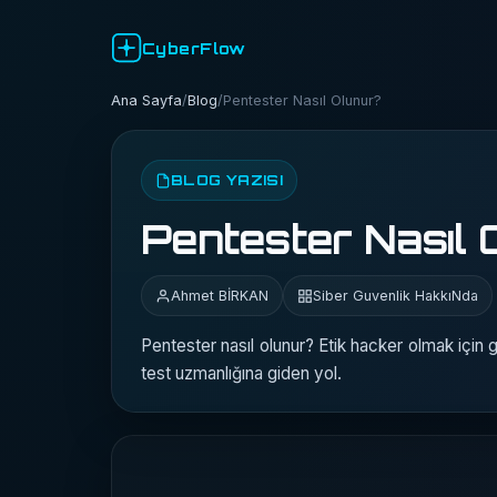
CyberFlow
Ana Sayfa
/
Blog
/
Pentester Nasıl Olunur?
BLOG YAZISI
Pentester Nasıl 
Ahmet BİRKAN
Siber Guvenlik HakkıNda
Pentester nasıl olunur? Etik hacker olmak için
test uzmanlığına giden yol.