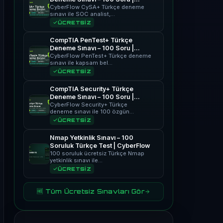
CyberFlow
CyberFlow CySA+ Türkçe deneme
sınavı ile SOC analist,…
ÜCRETSİZ
CompTIA PenTest+ Türkçe
Deneme Sınavı – 100 Soru |
CyberFlow
CyberFlow PenTest+ Türkçe deneme
sınavı ile kapsam bel…
ÜCRETSİZ
CompTIA Security+ Türkçe
Deneme Sınavı – 100 Soru |
CyberFlow
CyberFlow Security+ Türkçe
deneme sınavı ile 100 özgün…
ÜCRETSİZ
Nmap Yetkinlik Sınavı – 100
Soruluk Türkçe Test | CyberFlow
100 soruluk ücretsiz Türkçe Nmap
yetkinlik sınavı ile…
ÜCRETSİZ
🆓 Tüm Ücretsiz Sınavları Gör