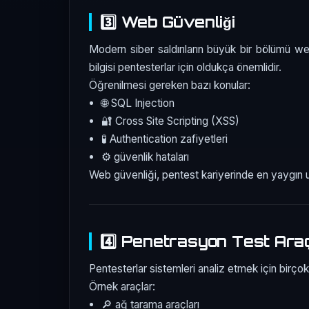
3️⃣ Web Güvenliği
Modern siber saldırıların büyük bir bölümü w
bilgisi pentesterlar için oldukça önemlidir.
Öğrenilmesi gereken bazı konular:
🌐 SQL Injection
🔐 Cross Site Scripting (XSS)
🧪 Authentication zafiyetleri
⚙️ güvenlik hataları
Web güvenliği, pentest kariyerinde en yaygın uz
4️⃣ Penetrasyon Test Araç
Pentesterlar sistemleri analiz etmek için birçok f
Örnek araçlar:
🔎 ağ tarama araçları