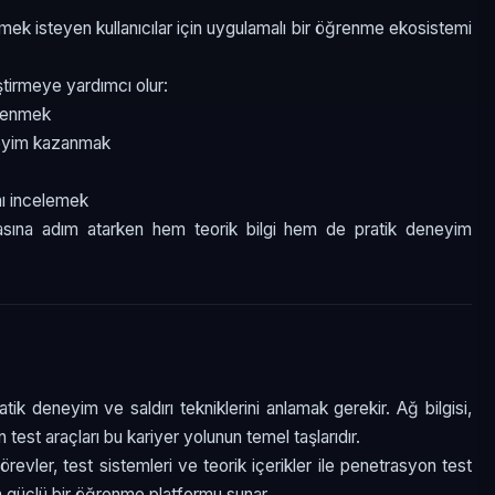
k isteyen kullanıcılar için uygulamalı bir öğrenme ekosistemi
ştirmeye yardımcı olur:
ğrenmek
neyim kazanmak
nı incelemek
yasına adım atarken hem teorik bilgi hem de pratik deneyim
tik deneyim ve saldırı tekniklerini anlamak gerekir. Ağ bilgisi,
test araçları bu kariyer yolunun temel taşlarıdır.
evler, test sistemleri ve teorik içerikler ile penetrasyon test
in güçlü bir öğrenme platformu sunar.