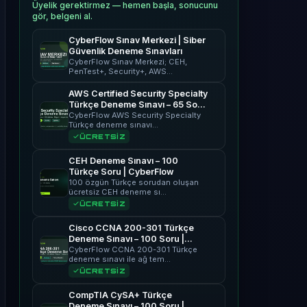
Üyelik gerektirmez — hemen başla, sonucunu
gör, belgeni al.
CyberFlow Sınav Merkezi | Siber
Güvenlik Deneme Sınavları
CyberFlow Sınav Merkezi; CEH,
PenTest+, Security+, AWS…
AWS Certified Security Specialty
Türkçe Deneme Sınavı – 65 Soru
| CyberFlow
CyberFlow AWS Security Specialty
Türkçe deneme sınavı…
ÜCRETSİZ
CEH Deneme Sınavı – 100
Türkçe Soru | CyberFlow
100 özgün Türkçe sorudan oluşan
ücretsiz CEH deneme sı…
ÜCRETSİZ
Cisco CCNA 200-301 Türkçe
Deneme Sınavı – 100 Soru |
CyberFlow
CyberFlow CCNA 200-301 Türkçe
deneme sınavı ile ağ tem…
ÜCRETSİZ
CompTIA CySA+ Türkçe
Deneme Sınavı – 100 Soru |