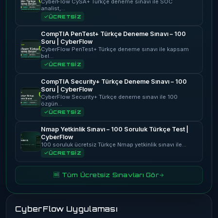
CyberFlow CySA+ Türkçe deneme sınavı ile SOC
analist,…
ÜCRETSİZ
CompTIA PenTest+ Türkçe Deneme Sınavı – 100
Soru | CyberFlow
CyberFlow PenTest+ Türkçe deneme sınavı ile kapsam
bel…
ÜCRETSİZ
CompTIA Security+ Türkçe Deneme Sınavı – 100
Soru | CyberFlow
CyberFlow Security+ Türkçe deneme sınavı ile 100
özgün…
ÜCRETSİZ
Nmap Yetkinlik Sınavı – 100 Soruluk Türkçe Test |
CyberFlow
100 soruluk ücretsiz Türkçe Nmap yetkinlik sınavı ile…
ÜCRETSİZ
🆓 Tüm Ücretsiz Sınavları Gör
CyberFlow Uygulaması