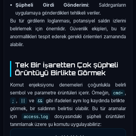
Şüpheli Girdi Gönderimi
: Saldırganların
uygulamaya gönderdikleri tehlikeli veriler.
Bu tür girdilerin loglanması, potansiyel saldırı izlerini
belirlemek için önemlidir. Güvenlik ekipleri, bu tür
anormallikleri tespit ederek gerekli önlemleri zamanında
alabilir.
Tek Bir İşaretten Çok Şüpheli
Örüntüyü Birlikte Görmek
Komut enjeksiyonu denemeleri çoğunlukla belirli
sembol ve parametre örüntüleri içerir. Örneğin,
,
cmd=
,
ve
gibi ifadeleri aynı log kaydında birlikte
;
||
&&
görmek, bir saldırının belirtisi olabilir. Bu tür aramalar
için
dosyasındaki şüpheli örüntüleri
access.log
tanımlamak üzere şu komutu uygulayabiliriz: