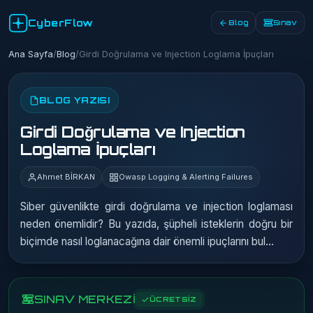
CyberFlow
Blog
Sınav
Ana Sayfa
/
Blog
/
Girdi Doğrulama ve Injection Loglama İpuçları
BLOG YAZISI
Girdi Doğrulama ve Injection
Loglama İpuçları
Ahmet BİRKAN
Owasp Logging & Alerting Failures
Siber güvenlikte girdi doğrulama ve injection loglaması
neden önemlidir? Bu yazıda, şüpheli isteklerin doğru bir
biçimde nasıl loglanacağına dair önemli ipuçlarını bul...
SINAV MERKEZİ
ÜCRETSİZ