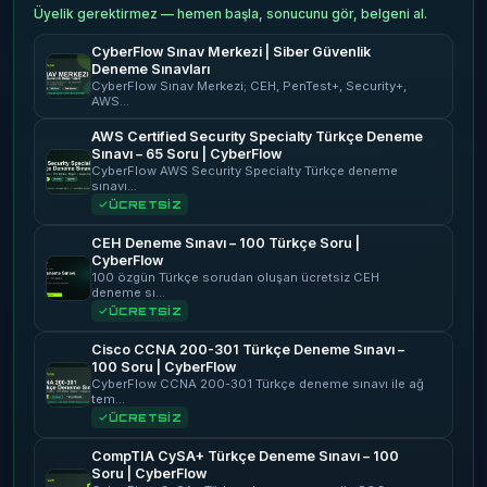
Üyelik gerektirmez — hemen başla, sonucunu gör, belgeni al.
CyberFlow Sınav Merkezi | Siber Güvenlik
Deneme Sınavları
CyberFlow Sınav Merkezi; CEH, PenTest+, Security+,
AWS…
AWS Certified Security Specialty Türkçe Deneme
Sınavı – 65 Soru | CyberFlow
CyberFlow AWS Security Specialty Türkçe deneme
sınavı…
ÜCRETSİZ
CEH Deneme Sınavı – 100 Türkçe Soru |
CyberFlow
100 özgün Türkçe sorudan oluşan ücretsiz CEH
deneme sı…
ÜCRETSİZ
Cisco CCNA 200-301 Türkçe Deneme Sınavı –
100 Soru | CyberFlow
CyberFlow CCNA 200-301 Türkçe deneme sınavı ile ağ
tem…
ÜCRETSİZ
CompTIA CySA+ Türkçe Deneme Sınavı – 100
Soru | CyberFlow