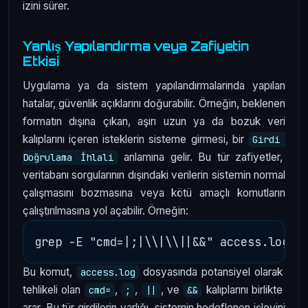
izini sürer.
Yanlış Yapılandırma veya Zafiyetin
Etkisi
Uygulama ya da sistem yapılandırmalarında yapılan
hatalar, güvenlik açıklarını doğurabilir. Örneğin, beklenen
formatın dışına çıkan, aşırı uzun ya da bozuk veri
kalıplarını içeren isteklerin sisteme girmesi, bir
Girdi 
anlamına gelir. Bu tür zafiyetler,
Doğrulama İhlali
veritabanı sorgularının dışındaki verilerin sistemin normal
çalışmasını bozmasına veya kötü amaçlı komutların
çalıştırılmasına yol açabilir. Örneğin:
Bu komut,
dosyasında potansiyel olarak
access.log
tehlikeli olan
,
,
, ve
kalıplarını birlikte
cmd=
;
||
&&
arar. Bu tür girdilerin varlığı, sistemin hedeflenen işlevini