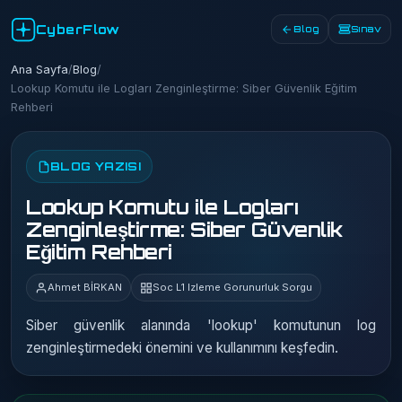
CyberFlow
Blog
Sınav
Ana Sayfa
/
Blog
/
Lookup Komutu ile Logları Zenginleştirme: Siber Güvenlik Eğitim
Rehberi
BLOG YAZISI
Lookup Komutu ile Logları
Zenginleştirme: Siber Güvenlik
Eğitim Rehberi
Ahmet BİRKAN
Soc L1 Izleme Gorunurluk Sorgu
Siber güvenlik alanında 'lookup' komutunun log
zenginleştirmedeki önemini ve kullanımını keşfedin.