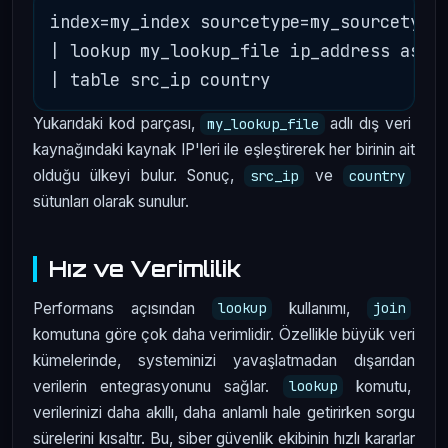
index=my_index sourcetype=my_sourcetype

| lookup my_lookup_file ip_address as sr
Yukarıdaki kod parçası,
adlı dış veri
my_lookup_file
kaynağındaki kaynak IP'leri ile eşleştirerek her birinin ait
olduğu ülkeyi bulur. Sonuç,
ve
src_ip
country
sütunları olarak sunulur.
Hız ve Verimlilik
Performans açısından
kullanımı,
lookup
join
komutuna göre çok daha verimlidir. Özellikle büyük veri
kümelerinde, systeminizi yavaşlatmadan dışarıdan
verilerin entegrasyonunu sağlar.
komutu,
lookup
verilerinizi daha akıllı, daha anlamlı hale getirirken sorgu
sürelerini kısaltır. Bu, siber güvenlik ekibinin hızlı kararlar