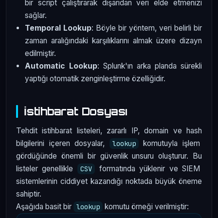
bir script çalıştırarak dışarıdan veri elde etmenizi
sağlar.
Temporal Lookup
: Böyle bir yöntem, veri belirli bir
zaman aralığındaki karşılıklarını almak üzere dizayn
edilmiştir.
Automatic Lookup
: Splunk'ın arka planda sürekli
yaptığı otomatik zenginleştirme özelliğidir.
İstihbarat Dosyası
Tehdit istihbarat listeleri, zararlı IP, domain ve hash
bilgilerini içeren dosyalar,
komutuyla işlem
lookup
gördüğünde önemli bir güvenlik unsuru oluşturur. Bu
listeler genellikle
formatında yüklenir ve SIEM
CSV
sistemlerinin ciddiyet kazandığı noktada büyük öneme
sahiptir.
Aşağıda basit bir
komutu örneği verilmiştir:
lookup