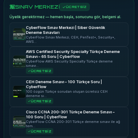
SINAV MERKEZİ
ÜCRETSİZ
Üyelik gerektirmez — hemen başla, sonucunu gör, belgeni al.
CyberFlow Sınav Merkezi | Siber Güvenlik
Deneme Sınavları
CyberFlow Sınav Merkezi; CEH, PenTest+, Security+,
AWS…
AWS Certified Security Specialty Türkçe Deneme
Sınavı – 65 Soru | CyberFlow
CyberFlow AWS Security Specialty Türkçe deneme
sınavı…
ÜCRETSİZ
CEH Deneme Sınavı – 100 Türkçe Soru |
CyberFlow
100 özgün Türkçe sorudan oluşan ücretsiz CEH
deneme sı…
ÜCRETSİZ
Cisco CCNA 200-301 Türkçe Deneme Sınavı –
100 Soru | CyberFlow
CyberFlow CCNA 200-301 Türkçe deneme sınavı ile ağ
tem…
ÜCRETSİZ