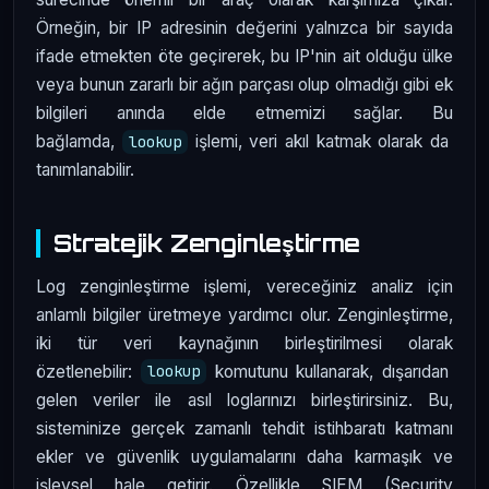
Örneğin, bir IP adresinin değerini yalnızca bir sayıda
ifade etmekten öte geçirerek, bu IP'nin ait olduğu ülke
veya bunun zararlı bir ağın parçası olup olmadığı gibi ek
bilgileri anında elde etmemizi sağlar. Bu
bağlamda,
işlemi, veri akıl katmak olarak da
lookup
tanımlanabilir.
Stratejik Zenginleştirme
Log zenginleştirme işlemi, vereceğiniz analiz için
anlamlı bilgiler üretmeye yardımcı olur. Zenginleştirme,
iki tür veri kaynağının birleştirilmesi olarak
özetlenebilir:
komutunu kullanarak, dışarıdan
lookup
gelen veriler ile asıl loglarınızı birleştirirsiniz. Bu,
sisteminize gerçek zamanlı tehdit istihbaratı katmanı
ekler ve güvenlik uygulamalarını daha karmaşık ve
işlevsel hale getirir. Özellikle SIEM (Security