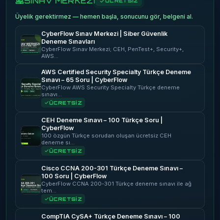
SINAV MERKEZİ
ÜCRETSİZ
Üyelik gerektirmez — hemen başla, sonucunu gör, belgeni al.
CyberFlow Sınav Merkezi | Siber Güvenlik
Deneme Sınavları
CyberFlow Sınav Merkezi; CEH, PenTest+, Security+,
AWS…
AWS Certified Security Specialty Türkçe Deneme
Sınavı – 65 Soru | CyberFlow
CyberFlow AWS Security Specialty Türkçe deneme
sınavı…
ÜCRETSİZ
CEH Deneme Sınavı – 100 Türkçe Soru |
CyberFlow
100 özgün Türkçe sorudan oluşan ücretsiz CEH
deneme sı…
ÜCRETSİZ
Cisco CCNA 200-301 Türkçe Deneme Sınavı –
100 Soru | CyberFlow
CyberFlow CCNA 200-301 Türkçe deneme sınavı ile ağ
tem…
ÜCRETSİZ
CompTIA CySA+ Türkçe Deneme Sınavı – 100