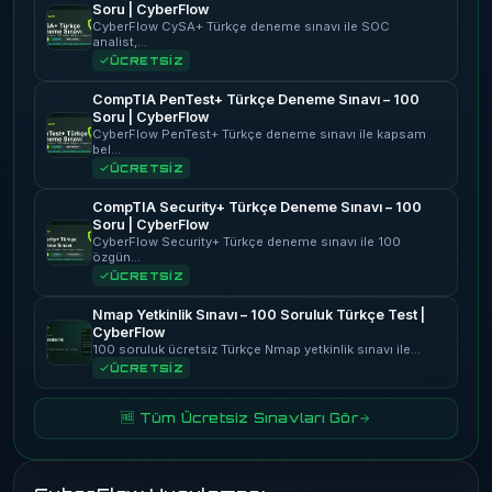
Soru | CyberFlow
CyberFlow CySA+ Türkçe deneme sınavı ile SOC
analist,…
ÜCRETSİZ
CompTIA PenTest+ Türkçe Deneme Sınavı – 100
Soru | CyberFlow
CyberFlow PenTest+ Türkçe deneme sınavı ile kapsam
bel…
ÜCRETSİZ
CompTIA Security+ Türkçe Deneme Sınavı – 100
Soru | CyberFlow
CyberFlow Security+ Türkçe deneme sınavı ile 100
özgün…
ÜCRETSİZ
Nmap Yetkinlik Sınavı – 100 Soruluk Türkçe Test |
CyberFlow
100 soruluk ücretsiz Türkçe Nmap yetkinlik sınavı ile…
ÜCRETSİZ
🆓 Tüm Ücretsiz Sınavları Gör