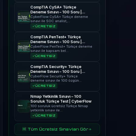
CompTIA CySA+ Türkçe
Deneme Sınavı – 100 Soru |
CyberFlow
CyberFlow CySA+ Türkçe deneme
sınavı ile SOC analist,…
ÜCRETSİZ
CompTIA PenTest+ Türkçe
Deneme Sınavı – 100 Soru |
CyberFlow
CyberFlow PenTest+ Türkçe deneme
sınavı ile kapsam bel…
ÜCRETSİZ
CompTIA Security+ Türkçe
Deneme Sınavı – 100 Soru |
CyberFlow
CyberFlow Security+ Türkçe
deneme sınavı ile 100 özgün…
ÜCRETSİZ
Nmap Yetkinlik Sınavı – 100
Soruluk Türkçe Test | CyberFlow
100 soruluk ücretsiz Türkçe Nmap
yetkinlik sınavı ile…
ÜCRETSİZ
🆓 Tüm Ücretsiz Sınavları Gör