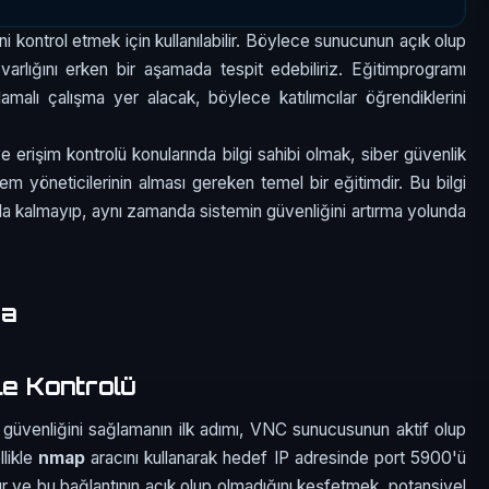
ni kontrol etmek için kullanılabilir. Böylece sunucunun açık olup
 varlığını erken bir aşamada tespit edebiliriz. Eğitimprogramı
alı çalışma yer alacak, böylece katılımcılar öğrendiklerini
 erişim kontrolü konularında bilgi sahibi olmak, siber güvenlik
em yöneticilerinin alması gereken temel bir eğitimdir. Bu bilgi
makla kalmayıp, aynı zamanda sistemin güvenliğini artırma yolunda
ma
le Kontrolü
üvenliğini sağlamanın ilk adımı, VNC sunucusunun aktif olup
llikle
nmap
aracını kullanarak hedef IP adresinde port 5900'ü
r ve bu bağlantının açık olup olmadığını keşfetmek, potansiyel