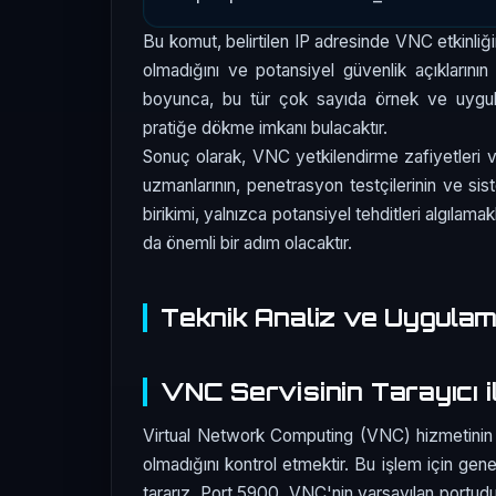
Bu komut, belirtilen IP adresinde VNC etkinliği
olmadığını ve potansiyel güvenlik açıklarının
boyunca, bu tür çok sayıda örnek ve uygulam
pratiğe dökme imkanı bulacaktır.
Sonuç olarak, VNC yetkilendirme zafiyetleri ve
uzmanlarının, penetrasyon testçilerinin ve sist
birikimi, yalnızca potansiyel tehditleri algıla
da önemli bir adım olacaktır.
Teknik Analiz ve Uygula
VNC Servisinin Tarayıcı i
Virtual Network Computing (VNC) hizmetinin g
olmadığını kontrol etmektir. Bu işlem için gene
tararız. Port 5900, VNC'nin varsayılan portudu