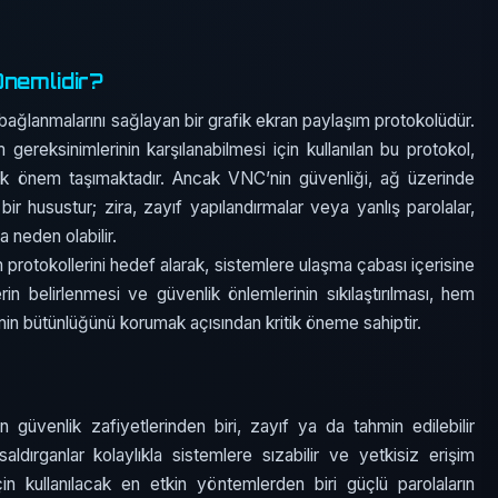
nemlidir?
bağlanmalarını sağlayan bir grafik ekran paylaşım protokolüdür.
 gereksinimlerinin karşılanabilmesi için kullanılan bu protokol,
 önem taşımaktadır. Ancak VNC’nin güvenliği, ağ üzerinde
 bir husustur; zira, zayıf yapılandırmalar veya yanlış parolalar,
a neden olabilir.
 protokollerini hedef alarak, sistemlere ulaşma çabası içerisine
in belirlenmesi ve güvenlik önlemlerinin sıkılaştırılması, hem
min bütünlüğünü korumak açısından kritik öneme sahiptir.
lan güvenlik zafiyetlerinden biri, zayıf ya da tahmin edilebilir
saldırganlar kolaylıkla sistemlere sızabilir ve yetkisiz erişim
çin kullanılacak en etkin yöntemlerden biri güçlü parolaların