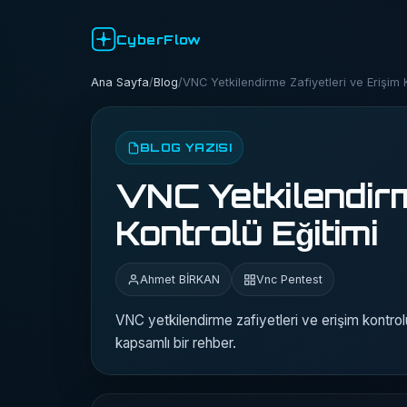
CyberFlow
Ana Sayfa
/
Blog
/
VNC Yetkilendirme Zafiyetleri ve Erişim K
BLOG YAZISI
VNC Yetkilendirm
Kontrolü Eğitimi
Ahmet BİRKAN
Vnc Pentest
VNC yetkilendirme zafiyetleri ve erişim kontrol
kapsamlı bir rehber.