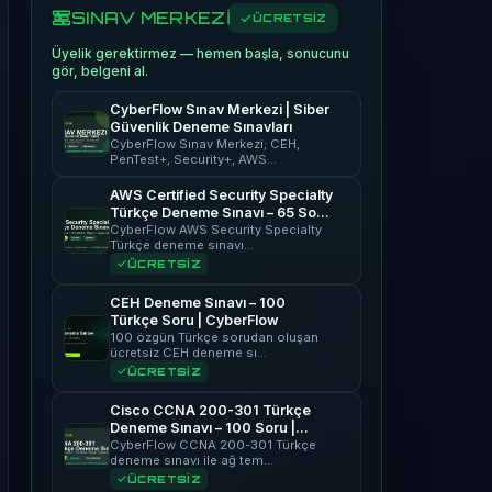
SINAV MERKEZİ
ÜCRETSİZ
Üyelik gerektirmez — hemen başla, sonucunu
gör, belgeni al.
CyberFlow Sınav Merkezi | Siber
Güvenlik Deneme Sınavları
CyberFlow Sınav Merkezi; CEH,
PenTest+, Security+, AWS…
AWS Certified Security Specialty
Türkçe Deneme Sınavı – 65 Soru
| CyberFlow
CyberFlow AWS Security Specialty
Türkçe deneme sınavı…
ÜCRETSİZ
CEH Deneme Sınavı – 100
Türkçe Soru | CyberFlow
100 özgün Türkçe sorudan oluşan
ücretsiz CEH deneme sı…
ÜCRETSİZ
Cisco CCNA 200-301 Türkçe
Deneme Sınavı – 100 Soru |
CyberFlow
CyberFlow CCNA 200-301 Türkçe
deneme sınavı ile ağ tem…
ÜCRETSİZ