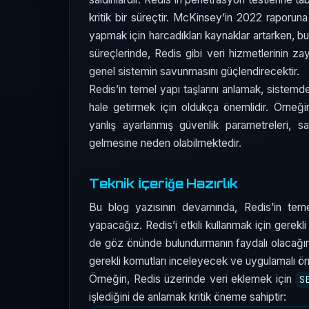
kritik bir süreçtir. McKinsey’in 2022 raporuna
yapmak için harcadıkları kaynaklar artarken, 
süreçlerinde, Redis gibi veri hizmetlerinin zay
genel sistemin savunmasını güçlendirecektir.
Redis’in temel yapı taşlarını anlamak, sistemde
hale getirmek için oldukça önemlidir. Örneği
yanlış ayarlanmış güvenlik parametreleri, sa
gelmesine neden olabilmektedir.
Teknik İçeriğe Hazırlık
Bu blog yazısının devamında, Redis’in teme
yapacağız. Redis’i etkili kullanmak için gerekl
de göz önünde bulundurmanın faydalı olacağını
gerekli komutları inceleyecek ve uygulamalı ör
Örneğin, Redis üzerinde veri eklemek için
S
işlediğini de anlamak kritik öneme sahiptir: