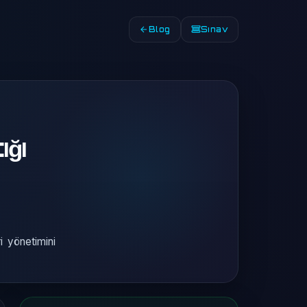
Blog
Sınav
ğı
i yönetimini