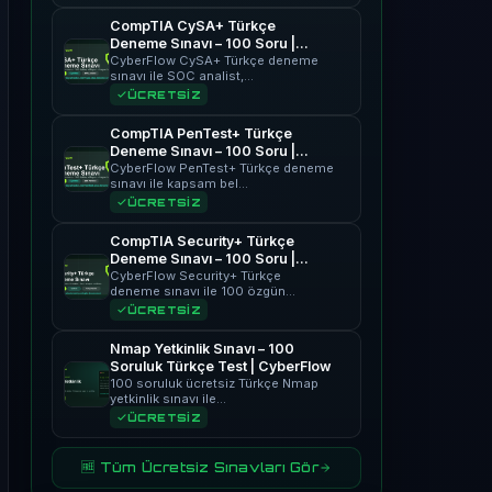
CompTIA CySA+ Türkçe
Deneme Sınavı – 100 Soru |
CyberFlow
CyberFlow CySA+ Türkçe deneme
sınavı ile SOC analist,…
ÜCRETSİZ
CompTIA PenTest+ Türkçe
Deneme Sınavı – 100 Soru |
CyberFlow
CyberFlow PenTest+ Türkçe deneme
sınavı ile kapsam bel…
ÜCRETSİZ
CompTIA Security+ Türkçe
Deneme Sınavı – 100 Soru |
CyberFlow
CyberFlow Security+ Türkçe
deneme sınavı ile 100 özgün…
ÜCRETSİZ
Nmap Yetkinlik Sınavı – 100
Soruluk Türkçe Test | CyberFlow
100 soruluk ücretsiz Türkçe Nmap
yetkinlik sınavı ile…
ÜCRETSİZ
🆓 Tüm Ücretsiz Sınavları Gör