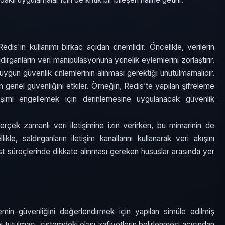
edis'in kullanımı birkaç açıdan önemlidir. Öncelikle, verilerin
ldırganların veri manipülasyonuna yönelik eylemlerini zorlaştırır.
 uygun güvenlik önlemlerinin alınması gerektiği unutulmamalıdır.
n genel güvenliğini etkiler. Örneğin, Redis’te yapılan şifreleme
rişimi engellemek için derinlemesine uygulanacak güvenlik
erçek zamanlı veri iletişimine izin verirken, bu mimarinin de
le, saldırganların iletişim kanallarını kullanarak veri akışını
st süreçlerinde dikkate alınması gereken hususlar arasında yer
temin güvenliğini değerlendirmek için yapılan simüle edilmiş
bi tutulması, sistemdeki olası zafiyetlerin belirlenmesi açısından