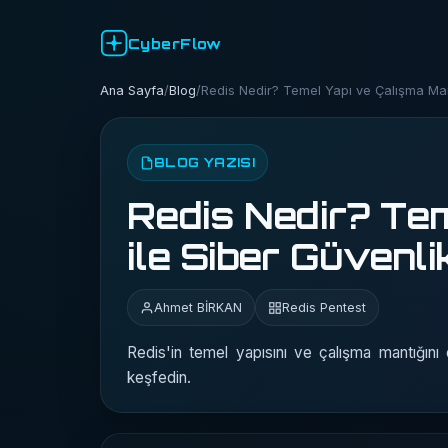
CyberFlow
Ana Sayfa
/
Blog
/
Redis Nedir? Temel Yapı ve Çalışma Mant
BLOG YAZISI
Redis Nedir? Tem
ile Siber Güvenli
Ahmet BİRKAN
Redis Pentest
Redis'in temel yapısını ve çalışma mantığını 
keşfedin.