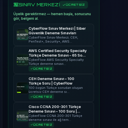
SINAV MERKEZİ
ÜCRETSİZ
Üyelik gerektirmez — hemen başla, sonucunu
gör, belgeni al.
CyberFlow Sınav Merkezi | Siber
Güvenlik Deneme Sınavları
CyberFlow Sınav Merkezi; CEH,
PenTest+, Security+, AWS…
AWS Certified Security Specialty
Türkçe Deneme Sınavı – 65 Soru
| CyberFlow
CyberFlow AWS Security Specialty
Türkçe deneme sınavı…
ÜCRETSİZ
CEH Deneme Sınavı – 100
Türkçe Soru | CyberFlow
100 özgün Türkçe sorudan oluşan
ücretsiz CEH deneme sı…
ÜCRETSİZ
Cisco CCNA 200-301 Türkçe
Deneme Sınavı – 100 Soru |
CyberFlow
CyberFlow CCNA 200-301 Türkçe
deneme sınavı ile ağ tem…
ÜCRETSİZ