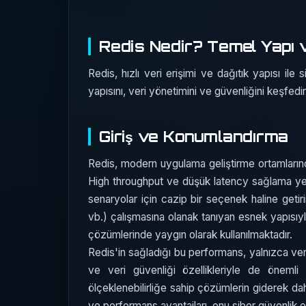
Redis Nedir? Temel Yapı v
Redis, hızlı veri erişimi ve dağıtık yapısı ile
yapısını, veri yönetimini ve güvenliğini keşfedi
Giriş ve Konumlandırma
Redis, modern uygulama geliştirme ortamlarında
High throughput ve düşük latency sağlama yet
senaryolar için cazip bir seçenek haline getirir.
vb.) çalışmasına olanak tanıyan esnek yapısıy
çözümlerinde yaygın olarak kullanılmaktadır.
Redis'in sağladığı bu performans, yalnızca ve
ve veri güvenliği özellikleriyle de önemli 
ölçeklenebilirliğe sahip çözümlerin giderek da
ve performans avantajları, onu siber güvenlik oda