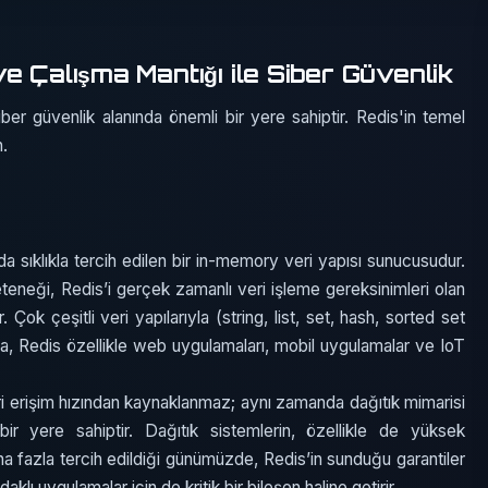
e Çalışma Mantığı ile Siber Güvenlik
 siber güvenlik alanında önemli bir yere sahiptir. Redis'in temel
n.
 sıklıkla tercih edilen bir in-memory veri yapısı sunucusudur.
eneği, Redis’i gerçek zamanlı veri işleme gereksinimleri olan
 Çok çeşitli veri yapılarıyla (string, list, set, hash, sorted set
la, Redis özellikle web uygulamaları, mobil uygulamalar ve IoT
ri erişim hızından kaynaklanmaz; aynı zamanda dağıtık mimarisi
bir yere sahiptir. Dağıtık sistemlerin, özellikle de yüksek
ha fazla tercih edildiği günümüzde, Redis’in sunduğu garantiler
klı uygulamalar için de kritik bir bileşen haline getirir.