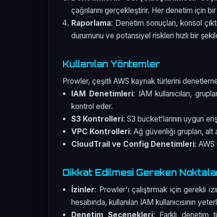
çağrılarını gerçekleştirir. Her denetim için bi
Raporlama
: Denetim sonuçları, konsol çık
durumunu ve potansiyel riskleri hızlı bir şekil
Kullanılan Yöntemler
Prowler, çeşitli AWS kaynak türlerini denetlemek
IAM Denetimleri
: IAM kullanıcıları, grupla
kontrol eder.
S3 Kontrolleri
: S3 bucket'larının uygun eri
VPC Kontrolleri
: Ağ güvenliği grupları, alt
CloudTrail ve Config Denetimleri
: AWS 
Dikkat Edilmesi Gereken Noktala
İzinler
: Prowler'ı çalıştırmak için gerekli 
hesabında, kullanılan IAM kullanıcısının yeterl
Denetim Seçenekleri
: Farklı denetim t