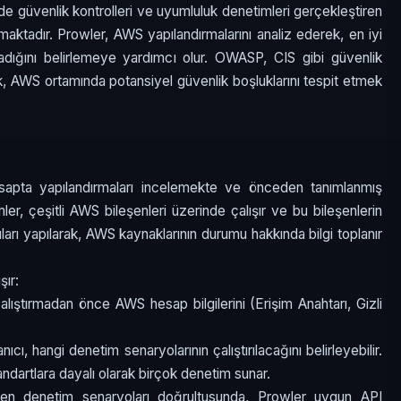
güvenlik kontrolleri ve uyumluluk denetimleri gerçekleştiren
maktadır. Prowler, AWS yapılandırmalarını analiz ederek, en iyi
adığını belirlemeye yardımcı olur. OWASP, CIS gibi güvenlik
k, AWS ortamında potansiyel güvenlik boşluklarını tespit etmek
esapta yapılandırmaları incelemekte ve önceden tanımlanmış
ler, çeşitli AWS bileşenleri üzerinde çalışır ve bu bileşenlerin
ıları yapılarak, AWS kaynaklarının durumu hakkında bilgi toplanır
şır:
 çalıştırmadan önce AWS hesap bilgilerini (Erişim Anahtarı, Gizli
anıcı, hangi denetim senaryolarının çalıştırılacağını belirleyebilir.
andartlara dayalı olarak birçok denetim sunar.
len denetim senaryoları doğrultusunda, Prowler uygun API