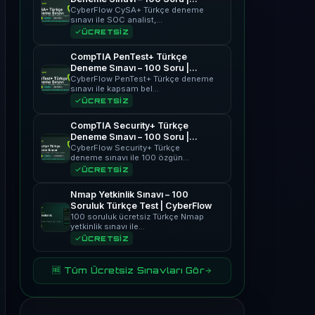
CyberFlow
CyberFlow CySA+ Türkçe deneme
sınavı ile SOC analist,…
ÜCRETSİZ
CompTIA PenTest+ Türkçe
Deneme Sınavı – 100 Soru |
CyberFlow
CyberFlow PenTest+ Türkçe deneme
sınavı ile kapsam bel…
ÜCRETSİZ
CompTIA Security+ Türkçe
Deneme Sınavı – 100 Soru |
CyberFlow
CyberFlow Security+ Türkçe
deneme sınavı ile 100 özgün…
ÜCRETSİZ
Nmap Yetkinlik Sınavı – 100
Soruluk Türkçe Test | CyberFlow
100 soruluk ücretsiz Türkçe Nmap
yetkinlik sınavı ile…
ÜCRETSİZ
🆓 Tüm Ücretsiz Sınavları Gör