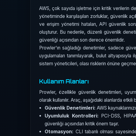
AWS, çok sayıda işletme için kritik verilerin de
yönetiminde karşılaşılan zorluklar, güvenlik açıkla
ve erişim yönetimi hataları, API güvenlik sorun
oluşturur. Bu nedenle, düzenli güvenlik deneti
güvenliği açısından son derece önemlidir.
Prowler'ın sağladığı denetimler, sadece güven
uygulamaları tanımlayarak, bulut altyapısıyla ilg
sistem yöneticileri, olası risklerin önüne geçmek 
Kullanım Alanları
Prowler, özellikle güvenlik denetimleri, uyum
olarak kullanılır. Araç, aşağıdaki alanlarda etkili
Güvenlik Denetimleri:
AWS kaynaklarınızın
Uyumluluk Kontrolleri:
PCI-DSS, HIPAA 
güvenliği açısından kritik önem taşır.
Otomasyon:
CLI tabanlı olması sayesinde