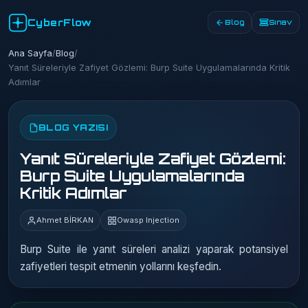
CyberFlow
Blog
Sınav
Ana Sayfa
/
Blog
/
Yanıt Süreleriyle Zafiyet Gözlemi: Burp Suite Uygulamalarında Kritik
Adımlar
BLOG YAZISI
Yanıt Süreleriyle Zafiyet Gözlemi:
Burp Suite Uygulamalarında
Kritik Adımlar
Ahmet BİRKAN
Owasp Injection
Burp Suite ile yanıt süreleri analizi yaparak potansiyel
zafiyetleri tespit etmenin yollarını keşfedin.