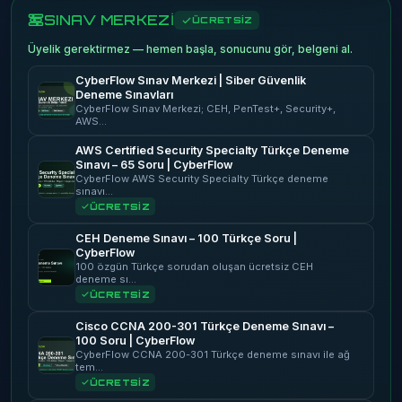
SINAV MERKEZİ
ÜCRETSİZ
Üyelik gerektirmez — hemen başla, sonucunu gör, belgeni al.
CyberFlow Sınav Merkezi | Siber Güvenlik
Deneme Sınavları
CyberFlow Sınav Merkezi; CEH, PenTest+, Security+,
AWS…
AWS Certified Security Specialty Türkçe Deneme
Sınavı – 65 Soru | CyberFlow
CyberFlow AWS Security Specialty Türkçe deneme
sınavı…
ÜCRETSİZ
CEH Deneme Sınavı – 100 Türkçe Soru |
CyberFlow
100 özgün Türkçe sorudan oluşan ücretsiz CEH
deneme sı…
ÜCRETSİZ
Cisco CCNA 200-301 Türkçe Deneme Sınavı –
100 Soru | CyberFlow
CyberFlow CCNA 200-301 Türkçe deneme sınavı ile ağ
tem…
ÜCRETSİZ