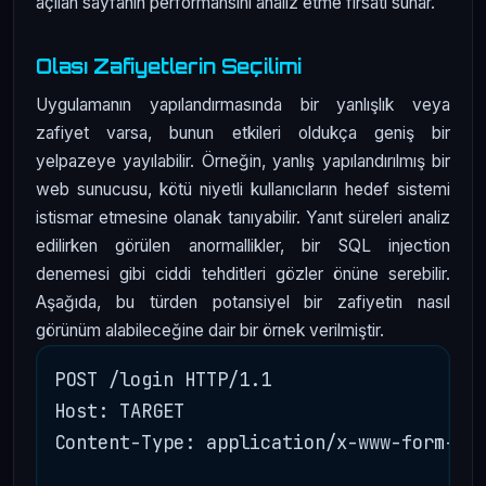
açılan sayfanın performansını analiz etme fırsatı sunar.
Olası Zafiyetlerin Seçilimi
Uygulamanın yapılandırmasında bir yanlışlık veya
zafiyet varsa, bunun etkileri oldukça geniş bir
yelpazeye yayılabilir. Örneğin, yanlış yapılandırılmış bir
web sunucusu, kötü niyetli kullanıcıların hedef sistemi
istismar etmesine olanak tanıyabilir. Yanıt süreleri analiz
edilirken görülen anormallikler, bir SQL injection
denemesi gibi ciddi tehditleri gözler önüne serebilir.
Aşağıda, bu türden potansiyel bir zafiyetin nasıl
görünüm alabileceğine dair bir örnek verilmiştir.
POST /login HTTP/1.1

Host: TARGET

Content-Type: application/x-www-form-url