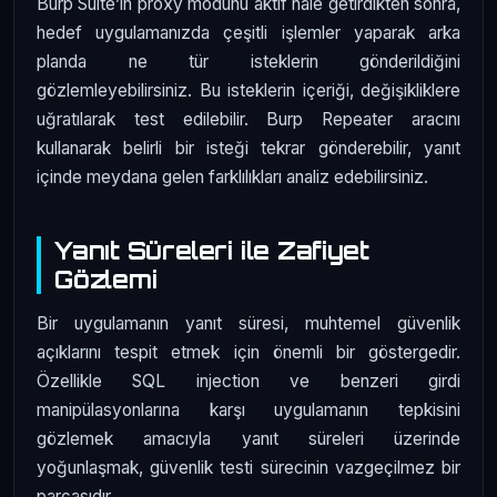
Burp Suite’in proxy modunu aktif hale getirdikten sonra,
hedef uygulamanızda çeşitli işlemler yaparak arka
planda ne tür isteklerin gönderildiğini
gözlemleyebilirsiniz. Bu isteklerin içeriği, değişikliklere
uğratılarak test edilebilir. Burp Repeater aracını
kullanarak belirli bir isteği tekrar gönderebilir, yanıt
içinde meydana gelen farklılıkları analiz edebilirsiniz.
Yanıt Süreleri ile Zafiyet
Gözlemi
Bir uygulamanın yanıt süresi, muhtemel güvenlik
açıklarını tespit etmek için önemli bir göstergedir.
Özellikle SQL injection ve benzeri girdi
manipülasyonlarına karşı uygulamanın tepkisini
gözlemek amacıyla yanıt süreleri üzerinde
yoğunlaşmak, güvenlik testi sürecinin vazgeçilmez bir
parçasıdır.