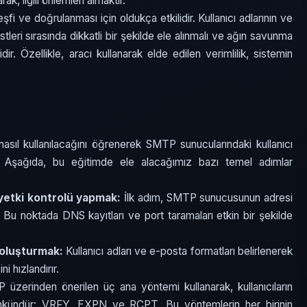
k, ilgili önlemleri almaktır.
fi ve doğrulanması için oldukça etkilidir. Kullanıcı adlarının ve
tleri sırasında dikkatli bir şekilde ele alınmalı ve ağın savunma
dir. Özellikle, aracı kullanarak elde edilen verimlilik, sistemin
asıl kullanılacağını öğrenerek SMTP sunucularındaki kullanıcı
z. Aşağıda, bu eğitimde ele alacağımız bazı temel adımlar
yetki kontrolü yapmak:
İlk adım, SMTP sunucusunun adresi
. Bu noktada DNS kayıtları ve port taramaları etkin bir şekilde
i oluşturmak:
Kullanıcı adları ve e-posta formatları belirlenerek
ni hızlandırır.
zerinden önerilen üç ana yöntemi kullanarak, kullanıcıların
mümkündür: VRFY, EXPN ve RCPT. Bu yöntemlerin her birinin