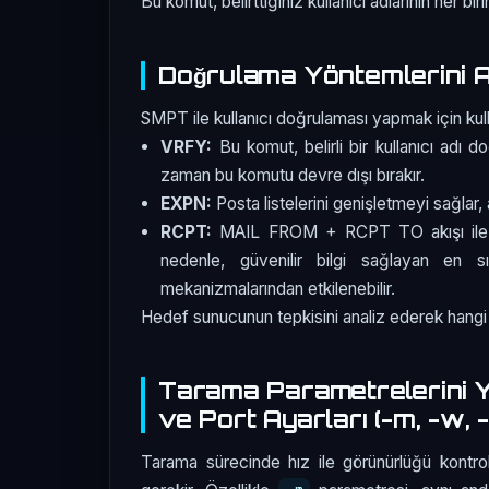
Bu komut, belirttiğiniz kullanıcı adlarının her bi
Doğrulama Yöntemlerini
SMPT ile kullanıcı doğrulaması yapmak için k
VRFY:
Bu komut, belirli bir kullanıcı adı 
zaman bu komutu devre dışı bırakır.
EXPN:
Posta listelerini genişletmeyi sağlar,
RCPT:
MAIL FROM + RCPT TO akışı ile e-p
nedenle, güvenilir bilgi sağlayan en s
mekanizmalarından etkilenebilir.
Hedef sunucunun tepkisini analiz ederek hangi
Tarama Parametrelerini Ya
ve Port Ayarları (-m, -w, -p
Tarama sürecinde hız ile görünürlüğü kontro