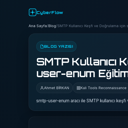
CyberFlow
Ana Sayfa
/
Blog
/
SMTP Kullanıcı Keşfi ve Doğrulama için 
BLOG YAZISI
SMTP Kullanıcı K
user-enum Eğitim
Ahmet BİRKAN
Kali Tools Reconnaissance
smtp-user-enum aracı ile SMTP kullanıcı keşfi 