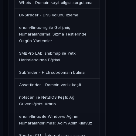
Whois - Domain kayıt bilgisi sorgulama
DNStracer - DNS yolunu izleme
enum4linux-ng ile Gelişmiş
Numaralandırma: Sızma Testlerinde
Özgün Yöntemler
SMBPro LAb: smbmap ile Yetki
Haritalandırma Eğitimi
Subfinder - Hızlı subdomain bulma
Assetfinder - Domain varlık keşfi
nbtscan ile NetBIOS Keşfi: Ağ
Güvenliğinizi Artırın
enum4linux ile Windows Ağının
Numaralandırılması: Adım Adım Kılavuz
Shodan CLI - İnternet cihaz arama