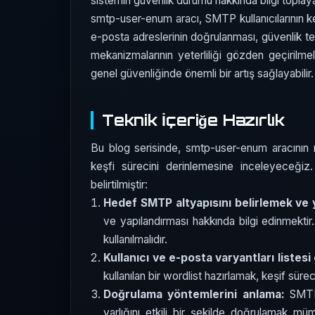
sistemin güvenlik durumu hakkında bilgi toplayara
smtp-user-enum aracı, SMTP kullanıcılarının keş
e-posta adreslerinin doğrulanması, güvenlik tes
mekanizmalarının yeterliliği gözden geçirilmeli
genel güvenliğinde önemli bir artış sağlayabilir.
Teknik İçeriğe Hazırlık
Bu blog serisinde, smtp-user-enum aracının n
keşfi sürecini derinlemesine inceleyeceği
belirtilmiştir:
Hedef SMTP altyapısını belirlemek ve 
ve yapılandırması hakkında bilgi edinmektir
kullanılmalıdır.
Kullanıcı ve e-posta varyantları listes
kullanılan bir wordlist hazırlamak, keşif süreci
Doğrulama yöntemlerini anlama:
SMTP ü
varlığını etkili bir şekilde doğrulamak 