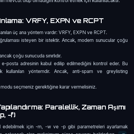
rinin mevcut olup olmadığını kontrol etmek için kullanılacaktır.
 Anlama: VRFY, EXPN ve RCPT
ullanılan üç ana yöntem vardır: VRFY, EXPN ve RCPT.
doğrulaması isteyen bir istektir. Ancak, modern sunucular çoğu
 ancak çoğu sunucuda sınırlıdır.
osta adresinin kabul edilip edilmediğini kontrol eder. Bu
ık kullanılan yöntemdir. Ancak, anti-spam ve greylisting
 modu seçmeniz gerektiğine karar vermelisiniz.
pılandırma: Paralellik, Zaman Aşımı
, -f)
l edebilmek için -m, -w ve -p gibi parametreleri ayarlamak