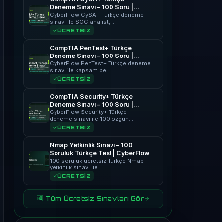
Deneme Sınavı – 100 Soru |
CyberFlow
CyberFlow CySA+ Türkçe deneme
sınavı ile SOC analist,…
ÜCRETSİZ
CompTIA PenTest+ Türkçe
Deneme Sınavı – 100 Soru |
CyberFlow
CyberFlow PenTest+ Türkçe deneme
sınavı ile kapsam bel…
ÜCRETSİZ
CompTIA Security+ Türkçe
Deneme Sınavı – 100 Soru |
CyberFlow
CyberFlow Security+ Türkçe
deneme sınavı ile 100 özgün…
ÜCRETSİZ
Nmap Yetkinlik Sınavı – 100
Soruluk Türkçe Test | CyberFlow
100 soruluk ücretsiz Türkçe Nmap
yetkinlik sınavı ile…
ÜCRETSİZ
🆓 Tüm Ücretsiz Sınavları Gör