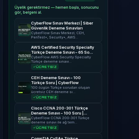
Üyelik gerektirmez — hemen başla, sonucunu
gör, belgeni al.
CyberFlow Sınav Merkezi | Siber
Güvenlik Deneme Sınavları
CyberFlow Sınav Merkezi; CEH,
PenTest+, Security+, AWS…
AWS Certified Security Specialty
Türkçe Deneme Sınavı – 65 Soru
| CyberFlow
CyberFlow AWS Security Specialty
Türkçe deneme sınavı…
ÜCRETSİZ
CEH Deneme Sınavı – 100
Türkçe Soru | CyberFlow
100 özgün Türkçe sorudan oluşan
ücretsiz CEH deneme sı…
ÜCRETSİZ
Cisco CCNA 200-301 Türkçe
Deneme Sınavı – 100 Soru |
CyberFlow
CyberFlow CCNA 200-301 Türkçe
deneme sınavı ile ağ tem…
ÜCRETSİZ
CompTIA CySA+ Türkçe