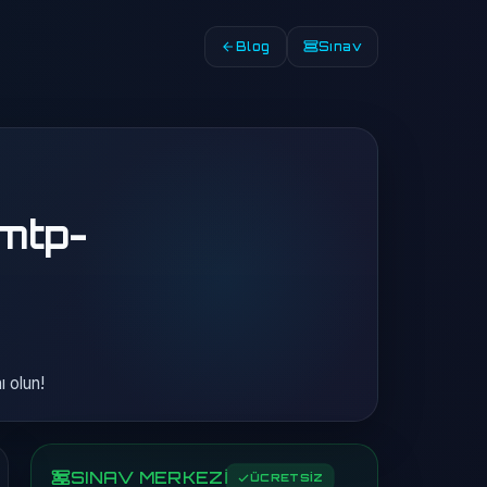
Blog
Sınav
smtp-
 olun!
SINAV MERKEZİ
ÜCRETSİZ