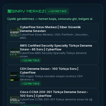
SINAV MERKEZİ
ÜCRETSİZ
Üyelik gerektirmez — hemen başla, sonucunu gör, belgeni al.
CyberFlow Sınav Merkezi | Siber Güvenlik
Deneme Sınavları
CyberFlow Sınav Merkezi; CEH, PenTest+, Security+,
AWS…
AWS Certified Security Specialty Türkçe Deneme
Sınavı – 65 Soru | CyberFlow
CyberFlow AWS Security Specialty Türkçe deneme
sınavı…
ÜCRETSİZ
CEH Deneme Sınavı – 100 Türkçe Soru |
CyberFlow
100 özgün Türkçe sorudan oluşan ücretsiz CEH
deneme sı…
ÜCRETSİZ
Cisco CCNA 200-301 Türkçe Deneme Sınavı –
100 Soru | CyberFlow
CyberFlow CCNA 200-301 Türkçe deneme sınavı ile ağ
tem…