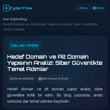
CyberFlow
Blog
Sınav
Ana Sayfa
/
Blog
/
Hedef Domain ve Alt Domain Yapısının Analizi: Siber Güvenlikte
Temel Adımlar
BLOG YAZISI
Hedef Domain ve Alt Domain
Yapısının Analizi: Siber Güvenlikte
Temel Adımlar
Ahmet BİRKAN
Web Recon & Osint
Hedef domain ve alt domain yapısı analizi, siber
güvenlikte kritik bir adım. Bu blog yazısında, analiz
sürecine dair temel adımları keşfedin.