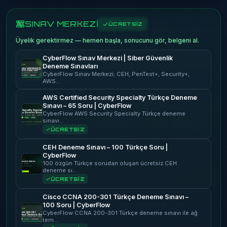
SINAV MERKEZİ
ÜCRETSİZ
Üyelik gerektirmez — hemen başla, sonucunu gör, belgeni al.
CyberFlow Sınav Merkezi | Siber Güvenlik
Deneme Sınavları
CyberFlow Sınav Merkezi; CEH, PenTest+, Security+,
AWS…
AWS Certified Security Specialty Türkçe Deneme
Sınavı – 65 Soru | CyberFlow
CyberFlow AWS Security Specialty Türkçe deneme
sınavı…
ÜCRETSİZ
CEH Deneme Sınavı – 100 Türkçe Soru |
CyberFlow
100 özgün Türkçe sorudan oluşan ücretsiz CEH
deneme sı…
ÜCRETSİZ
Cisco CCNA 200-301 Türkçe Deneme Sınavı –
100 Soru | CyberFlow
CyberFlow CCNA 200-301 Türkçe deneme sınavı ile ağ
tem…