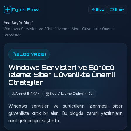
CyberFlow
Blog
Sınav
Ana Sayfa
/
Blog
/
Windows Servisleri ve Sürücü İzleme: Siber Güvenlikte Önemli
Stratejiler
BLOG YAZISI
Windows Servisleri ve Sürücü
İzleme: Siber Güvenlikte Önemli
Stratejiler
Ahmet BİRKAN
Soc L1 Izleme Endpoint Edr
Windows servisleri ve sürücülerin izlenmesi, siber
güvenlikte kritik bir alan. Bu blogda, zararlı yazılımların
nasıl gizlendiğini keşfedin.