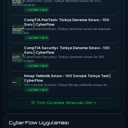
CyberFlow CySA+ Türkçe deneme sınavı ile SOC
analist,…
ÜCRETSİZ
CompTIA PenTest+ Türkçe Deneme Sınavı – 100
Soru | CyberFlow
CyberFlow PenTest+ Türkçe deneme sınavı ile kapsam
bel…
ÜCRETSİZ
CompTIA Security+ Türkçe Deneme Sınavı – 100
Soru | CyberFlow
CyberFlow Security+ Türkçe deneme sınavı ile 100
özgün…
ÜCRETSİZ
Nmap Yetkinlik Sınavı – 100 Soruluk Türkçe Test |
CyberFlow
100 soruluk ücretsiz Türkçe Nmap yetkinlik sınavı ile…
ÜCRETSİZ
🆓 Tüm Ücretsiz Sınavları Gör
CyberFlow Uygulaması