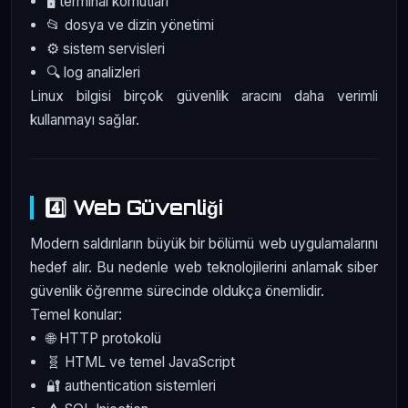
🖥️ terminal komutları
📂 dosya ve dizin yönetimi
⚙️ sistem servisleri
🔍 log analizleri
Linux bilgisi birçok güvenlik aracını daha verimli
kullanmayı sağlar.
4️⃣ Web Güvenliği
Modern saldırıların büyük bir bölümü web uygulamalarını
hedef alır. Bu nedenle web teknolojilerini anlamak siber
güvenlik öğrenme sürecinde oldukça önemlidir.
Temel konular:
🌐 HTTP protokolü
🧬 HTML ve temel JavaScript
🔐 authentication sistemleri