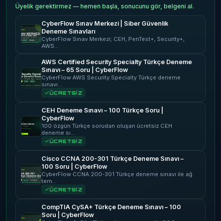
Üyelik gerektirmez — hemen başla, sonucunu gör, belgeni al.
CyberFlow Sınav Merkezi | Siber Güvenlik
Deneme Sınavları
CyberFlow Sınav Merkezi; CEH, PenTest+, Security+,
AWS…
AWS Certified Security Specialty Türkçe Deneme
Sınavı – 65 Soru | CyberFlow
CyberFlow AWS Security Specialty Türkçe deneme
sınavı…
ÜCRETSİZ
CEH Deneme Sınavı – 100 Türkçe Soru |
CyberFlow
100 özgün Türkçe sorudan oluşan ücretsiz CEH
deneme sı…
ÜCRETSİZ
Cisco CCNA 200-301 Türkçe Deneme Sınavı –
100 Soru | CyberFlow
CyberFlow CCNA 200-301 Türkçe deneme sınavı ile ağ
tem…
ÜCRETSİZ
CompTIA CySA+ Türkçe Deneme Sınavı – 100
Soru | CyberFlow