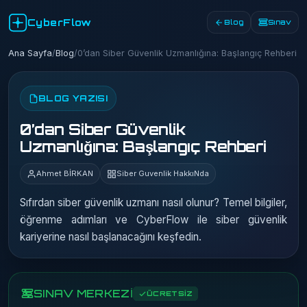
CyberFlow
Blog
Sınav
Ana Sayfa
/
Blog
/
0’dan Siber Güvenlik Uzmanlığına: Başlangıç Rehberi
BLOG YAZISI
0’dan Siber Güvenlik
Uzmanlığına: Başlangıç Rehberi
Ahmet BİRKAN
Siber Guvenlik HakkıNda
Sıfırdan siber güvenlik uzmanı nasıl olunur? Temel bilgiler,
öğrenme adımları ve CyberFlow ile siber güvenlik
kariyerine nasıl başlanacağını keşfedin.
SINAV MERKEZİ
ÜCRETSİZ