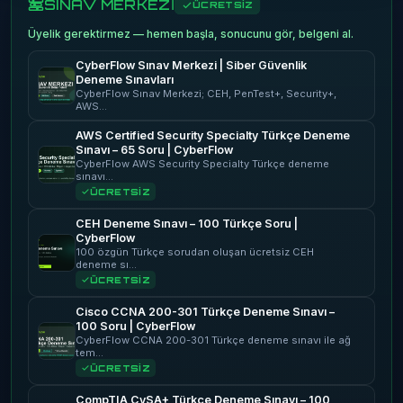
SINAV MERKEZİ
ÜCRETSİZ
Üyelik gerektirmez — hemen başla, sonucunu gör, belgeni al.
CyberFlow Sınav Merkezi | Siber Güvenlik
Deneme Sınavları
CyberFlow Sınav Merkezi; CEH, PenTest+, Security+,
AWS…
AWS Certified Security Specialty Türkçe Deneme
Sınavı – 65 Soru | CyberFlow
CyberFlow AWS Security Specialty Türkçe deneme
sınavı…
ÜCRETSİZ
CEH Deneme Sınavı – 100 Türkçe Soru |
CyberFlow
100 özgün Türkçe sorudan oluşan ücretsiz CEH
deneme sı…
ÜCRETSİZ
Cisco CCNA 200-301 Türkçe Deneme Sınavı –
100 Soru | CyberFlow
CyberFlow CCNA 200-301 Türkçe deneme sınavı ile ağ
tem…
ÜCRETSİZ
CompTIA CySA+ Türkçe Deneme Sınavı – 100