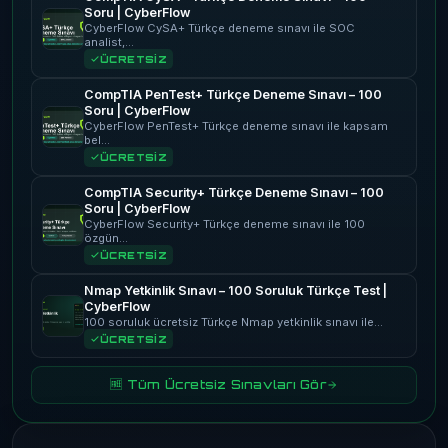
Soru | CyberFlow
CyberFlow CySA+ Türkçe deneme sınavı ile SOC
analist,…
ÜCRETSİZ
CompTIA PenTest+ Türkçe Deneme Sınavı – 100
Soru | CyberFlow
CyberFlow PenTest+ Türkçe deneme sınavı ile kapsam
bel…
ÜCRETSİZ
CompTIA Security+ Türkçe Deneme Sınavı – 100
Soru | CyberFlow
CyberFlow Security+ Türkçe deneme sınavı ile 100
özgün…
ÜCRETSİZ
Nmap Yetkinlik Sınavı – 100 Soruluk Türkçe Test |
CyberFlow
100 soruluk ücretsiz Türkçe Nmap yetkinlik sınavı ile…
ÜCRETSİZ
🆓 Tüm Ücretsiz Sınavları Gör