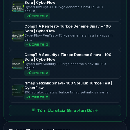
Soru | CyberFlow
CyberFlow CySA+ Türkçe deneme sınavı ile SOC
analist,…
ÜCRETSİZ
CompTIA PenTest+ Türkçe Deneme Sınavı – 100
Soru | CyberFlow
CyberFlow PenTest+ Türkçe deneme sınavı ile kapsam
bel…
ÜCRETSİZ
CompTIA Security+ Türkçe Deneme Sınavı – 100
Soru | CyberFlow
CyberFlow Security+ Türkçe deneme sınavı ile 100
özgün…
ÜCRETSİZ
Nmap Yetkinlik Sınavı – 100 Soruluk Türkçe Test |
CyberFlow
100 soruluk ücretsiz Türkçe Nmap yetkinlik sınavı ile…
ÜCRETSİZ
🆓 Tüm Ücretsiz Sınavları Gör