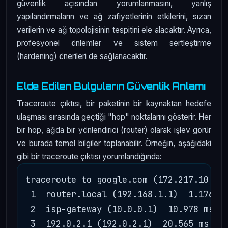
güvenlik açısından yorumlanmasını, yanlış
yapılandırmaların ve ağ zafiyetlerinin etkilerini, sızan
verilerin ve ağ topolojisinin tespitini ele alacaktır. Ayrıca,
profesyonel önlemler ve sistem sertleştirme
(hardening) önerileri de sağlanacaktır.
Elde Edilen Bulguların Güvenlik Anlamı
Traceroute çıktısı, bir paketinin bir kaynaktan hedefe
ulaşması sırasında geçtiği "hop" noktalarını gösterir. Her
bir hop, ağda bir yönlendirici (router) olarak işlev görür
ve burada temel bilgiler toplanabilir. Örneğin, aşağıdaki
gibi bir traceroute çıktısı yorumlandığında:
traceroute to google.com (172.217.10.46)
 1  router.local (192.168.1.1)  1.176 ms
 2  isp-gateway (10.0.0.1)  10.978 ms  1
 3  192.0.2.1 (192.0.2.1)  20.565 ms  20