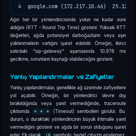
Ağın her bir yönlendiricisinde yolun ne kadar süre
aldığını (RTT - Round Trip Time) gösterir. Yüksek RTT
değerleri, ağda potansiyel darboğazların veya aşırı
yüklenmelerin varlığını işaret edebilir. Örneğin, ikinci
satırdaki "isp-gateway" aşamasında 10.978 ms
gecikme, sorunların kaynağı olabileceğini gösterir.
Yanlış Yapılandırmalar ve Zafiyetler
Yanlış yapılandırmalar, genellikle ağ üzerinde zafiyetlere
yol açabilir. Örneğin, bir yönlendirici devre dışı
bırakıldığında veya yanıt vermediğinde, traceroute
çıktısında
(Timeout) sembolleri görülür. Bu
* * *
durum, o duraktaki yönlendiricinin büyük ihtimalle yanıt
vermediğini gösterir ve ağda bir sorun olduğunu işaret
eder. Ek olarak,
sembolü, hedef cihazın erişilemez
!H