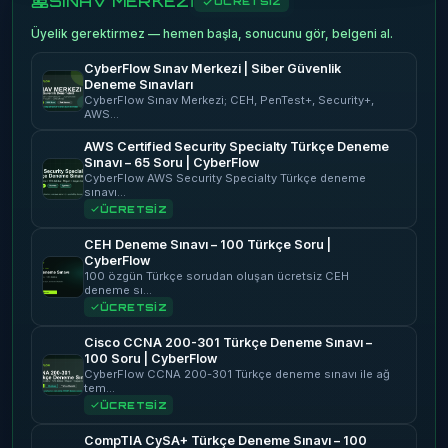
SINAV MERKEZİ
ÜCRETSİZ
Üyelik gerektirmez — hemen başla, sonucunu gör, belgeni al.
CyberFlow Sınav Merkezi | Siber Güvenlik
Deneme Sınavları
CyberFlow Sınav Merkezi; CEH, PenTest+, Security+,
AWS…
AWS Certified Security Specialty Türkçe Deneme
Sınavı – 65 Soru | CyberFlow
CyberFlow AWS Security Specialty Türkçe deneme
sınavı…
ÜCRETSİZ
CEH Deneme Sınavı – 100 Türkçe Soru |
CyberFlow
100 özgün Türkçe sorudan oluşan ücretsiz CEH
deneme sı…
ÜCRETSİZ
Cisco CCNA 200-301 Türkçe Deneme Sınavı –
100 Soru | CyberFlow
CyberFlow CCNA 200-301 Türkçe deneme sınavı ile ağ
tem…
ÜCRETSİZ
CompTIA CySA+ Türkçe Deneme Sınavı – 100