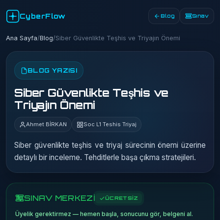
CyberFlow
Blog
Sınav
Ana Sayfa
/
Blog
/
Siber Güvenlikte Teşhis ve Triyajın Önemi
BLOG YAZISI
Siber Güvenlikte Teşhis ve
Triyajın Önemi
Ahmet BİRKAN
Soc L1 Teshis Triyaj
Siber güvenlikte teşhis ve triyaj sürecinin önemi üzerine
detaylı bir inceleme. Tehditlerle başa çıkma stratejileri.
SINAV MERKEZİ
ÜCRETSİZ
Üyelik gerektirmez — hemen başla, sonucunu gör, belgeni al.