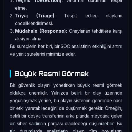
Teşhis (Detection)
: Anormal durumları tespit
etme.
Triyaj (Triage)
: Tespit edilen olayların
önceliklendirilmesi.
Müdahale (Response)
: Onaylanan tehditlere karşı
aksiyon alma.
Bu süreçlerin her biri, bir SOC analistinin etkinliğini artırır
ve yanıt sürelerini minimize eder.
Büyük Resmi Görmek
Bir güvenlik olayını yönetirken büyük resmi görmek
oldukça önemlidir. Yalnızca belirli bir olay üzerinde
yoğunlaşmak yerine, bu olayın sistemin genelinde nasıl
bir etki yaratabileceğini de düşünmek gerekir. Örneğin,
belirli bir dosya transferinin arka planda meydana gelen
bir siber saldırının parçası olabileceği düşünülebilir. Bu
tür durumlarda analistlerin olayın tüm boyutlarını