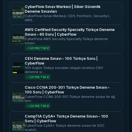
CyberFlow Sınav Merkezi | Siber Güvenlik
Deneme Sınavları
CyberFlow Sınav Merkezi; CEH, PenTest+, Security+,
AWS…
AWS Certified Security Specialty Türkçe Deneme
Sınavı – 65 Soru | CyberFlow
CyberFlow AWS Security Specialty Türkçe deneme
sınavı…
ÜCRETSİZ
CEH Deneme Sınavı – 100 Türkçe Soru |
CyberFlow
100 özgün Türkçe sorudan oluşan ücretsiz CEH
deneme sı…
ÜCRETSİZ
Cisco CCNA 200-301 Türkçe Deneme Sınavı –
100 Soru | CyberFlow
CyberFlow CCNA 200-301 Türkçe deneme sınavı ile ağ
tem…
ÜCRETSİZ
CompTIA CySA+ Türkçe Deneme Sınavı – 100
Soru | CyberFlow
CyberFlow CySA+ Türkçe deneme sınavı ile SOC
analist,…