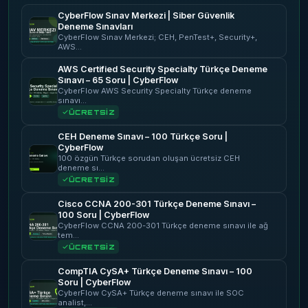
CyberFlow Sınav Merkezi | Siber Güvenlik
Deneme Sınavları
CyberFlow Sınav Merkezi; CEH, PenTest+, Security+,
AWS…
AWS Certified Security Specialty Türkçe Deneme
Sınavı – 65 Soru | CyberFlow
CyberFlow AWS Security Specialty Türkçe deneme
sınavı…
ÜCRETSİZ
CEH Deneme Sınavı – 100 Türkçe Soru |
CyberFlow
100 özgün Türkçe sorudan oluşan ücretsiz CEH
deneme sı…
ÜCRETSİZ
Cisco CCNA 200-301 Türkçe Deneme Sınavı –
100 Soru | CyberFlow
CyberFlow CCNA 200-301 Türkçe deneme sınavı ile ağ
tem…
ÜCRETSİZ
CompTIA CySA+ Türkçe Deneme Sınavı – 100
Soru | CyberFlow
CyberFlow CySA+ Türkçe deneme sınavı ile SOC
analist,…