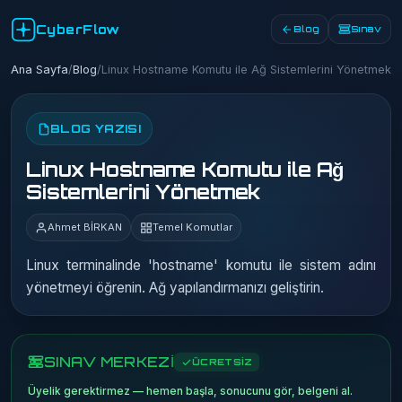
CyberFlow
Blog
Sınav
Ana Sayfa
/
Blog
/
Linux Hostname Komutu ile Ağ Sistemlerini Yönetmek
BLOG YAZISI
Linux Hostname Komutu ile Ağ
Sistemlerini Yönetmek
Ahmet BİRKAN
Temel Komutlar
Linux terminalinde 'hostname' komutu ile sistem adını
yönetmeyi öğrenin. Ağ yapılandırmanızı geliştirin.
SINAV MERKEZİ
ÜCRETSİZ
Üyelik gerektirmez — hemen başla, sonucunu gör, belgeni al.