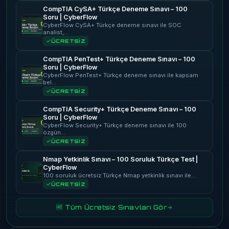
CompTIA CySA+ Türkçe Deneme Sınavı – 100
Soru | CyberFlow
CyberFlow CySA+ Türkçe deneme sınavı ile SOC
analist,…
ÜCRETSİZ
CompTIA PenTest+ Türkçe Deneme Sınavı – 100
Soru | CyberFlow
CyberFlow PenTest+ Türkçe deneme sınavı ile kapsam
bel…
ÜCRETSİZ
CompTIA Security+ Türkçe Deneme Sınavı – 100
Soru | CyberFlow
CyberFlow Security+ Türkçe deneme sınavı ile 100
özgün…
ÜCRETSİZ
Nmap Yetkinlik Sınavı – 100 Soruluk Türkçe Test |
CyberFlow
100 soruluk ücretsiz Türkçe Nmap yetkinlik sınavı ile…
ÜCRETSİZ
🆓 Tüm Ücretsiz Sınavları Gör