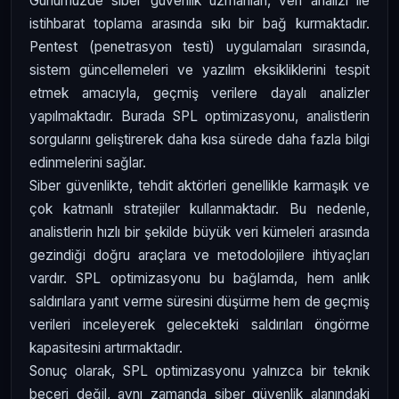
Günümüzde siber güvenlik uzmanları, veri analizi ile
istihbarat toplama arasında sıkı bir bağ kurmaktadır.
Pentest (penetrasyon testi) uygulamaları sırasında,
sistem güncellemeleri ve yazılım eksikliklerini tespit
etmek amacıyla, geçmiş verilere dayalı analizler
yapılmaktadır. Burada SPL optimizasyonu, analistlerin
sorgularını geliştirerek daha kısa sürede daha fazla bilgi
edinmelerini sağlar.
Siber güvenlikte, tehdit aktörleri genellikle karmaşık ve
çok katmanlı stratejiler kullanmaktadır. Bu nedenle,
analistlerin hızlı bir şekilde büyük veri kümeleri arasında
gezindiği doğru araçlara ve metodolojilere ihtiyaçları
vardır. SPL optimizasyonu bu bağlamda, hem anlık
saldırılara yanıt verme süresini düşürme hem de geçmiş
verileri inceleyerek gelecekteki saldırıları öngörme
kapasitesini artırmaktadır.
Sonuç olarak, SPL optimizasyonu yalnızca bir teknik
beceri değil, aynı zamanda siber güvenlik alanındaki