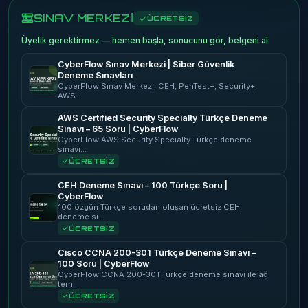
SINAV MERKEZİ
ÜCRETSİZ
Üyelik gerektirmez — hemen başla, sonucunu gör, belgeni al.
CyberFlow Sınav Merkezi | Siber Güvenlik
Deneme Sınavları
CyberFlow Sınav Merkezi; CEH, PenTest+, Security+,
AWS…
AWS Certified Security Specialty Türkçe Deneme
Sınavı – 65 Soru | CyberFlow
CyberFlow AWS Security Specialty Türkçe deneme
sınavı…
ÜCRETSİZ
CEH Deneme Sınavı – 100 Türkçe Soru |
CyberFlow
100 özgün Türkçe sorudan oluşan ücretsiz CEH
deneme sı…
ÜCRETSİZ
Cisco CCNA 200-301 Türkçe Deneme Sınavı –
100 Soru | CyberFlow
CyberFlow CCNA 200-301 Türkçe deneme sınavı ile ağ
tem…
ÜCRETSİZ