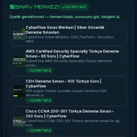
SINAV MERKEZİ
ÜCRETSİZ
Üyelik gerektirmez — hemen başla, sonucunu gör, belgeni al.
CyberFlow Sınav Merkezi | Siber Güvenlik
Deneme Sınavları
CyberFlow Sınav Merkezi; CEH, PenTest+, Security+,
AWS…
AWS Certified Security Specialty Türkçe Deneme
Sınavı – 65 Soru | CyberFlow
CyberFlow AWS Security Specialty Türkçe deneme
sınavı…
ÜCRETSİZ
CEH Deneme Sınavı – 100 Türkçe Soru |
CyberFlow
100 özgün Türkçe sorudan oluşan ücretsiz CEH
deneme sı…
ÜCRETSİZ
Cisco CCNA 200-301 Türkçe Deneme Sınavı –
100 Soru | CyberFlow
CyberFlow CCNA 200-301 Türkçe deneme sınavı ile ağ
tem…
ÜCRETSİZ