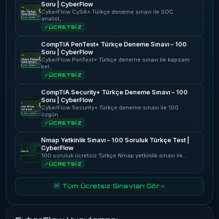
Soru | CyberFlow
CyberFlow CySA+ Türkçe deneme sınavı ile SOC
analist,…
ÜCRETSİZ
CompTIA PenTest+ Türkçe Deneme Sınavı – 100
Soru | CyberFlow
CyberFlow PenTest+ Türkçe deneme sınavı ile kapsam
bel…
ÜCRETSİZ
CompTIA Security+ Türkçe Deneme Sınavı – 100
Soru | CyberFlow
CyberFlow Security+ Türkçe deneme sınavı ile 100
özgün…
ÜCRETSİZ
Nmap Yetkinlik Sınavı – 100 Soruluk Türkçe Test |
CyberFlow
100 soruluk ücretsiz Türkçe Nmap yetkinlik sınavı ile…
ÜCRETSİZ
🆓 Tüm Ücretsiz Sınavları Gör