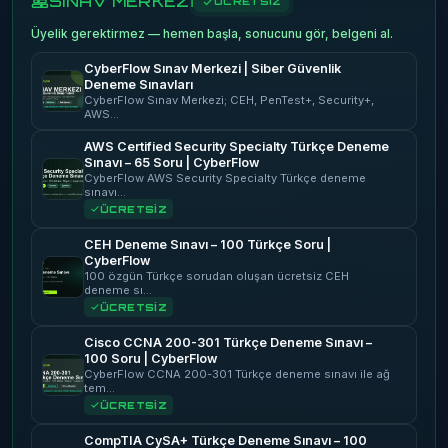
SINAV MERKEZİ
ÜCRETSİZ
Üyelik gerektirmez — hemen başla, sonucunu gör, belgeni al.
CyberFlow Sınav Merkezi | Siber Güvenlik
Deneme Sınavları
CyberFlow Sınav Merkezi; CEH, PenTest+, Security+,
AWS…
AWS Certified Security Specialty Türkçe Deneme
Sınavı – 65 Soru | CyberFlow
CyberFlow AWS Security Specialty Türkçe deneme
sınavı…
ÜCRETSİZ
CEH Deneme Sınavı – 100 Türkçe Soru |
CyberFlow
100 özgün Türkçe sorudan oluşan ücretsiz CEH
deneme sı…
ÜCRETSİZ
Cisco CCNA 200-301 Türkçe Deneme Sınavı –
100 Soru | CyberFlow
CyberFlow CCNA 200-301 Türkçe deneme sınavı ile ağ
tem…
ÜCRETSİZ
CompTIA CySA+ Türkçe Deneme Sınavı – 100