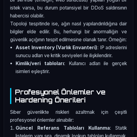
istek varsa, bu durum potansiyel bir DDoS saldırısının
habercisi olabilir.
Topoloji tespitinde ise, ağın nasıl yapılandırıldığına dair
bilgiler elde edilir. Bu, herhangi bir anormalliğin ve
güvenlik açığının tespit edilmesine olanak tanır. Örneğin:
Asset Inventory (Varlık Envanteri)
: IP adreslerini
sunucu adları ve kritik seviyeleri ile ilişkilendirir.
Kimlik/veri tabloları
: Kullanıcı adları ile gerçek
isimleri eşleştirir.
Profesyonel Önlemler ve
Hardening Önerileri
Siber güvenlikte riskleri azaltmak için çeşitli
profesyonel önlemler alınabilir:
Güncel Referans Tabloları Kullanma
: Statik
listelerin yanı sıra, dinamik lookup tabloları kullanmak,