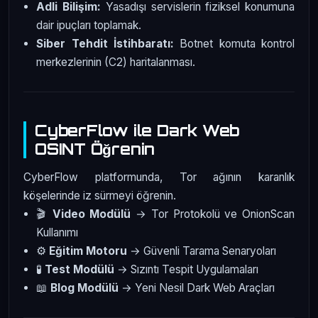
Adli Bilişim:
Yasadışı servislerin fiziksel konumuna
dair ipuçları toplamak.
Siber Tehdit İstihbaratı:
Botnet komuta kontrol
merkezlerinin (C2) haritalanması.
CyberFlow ile Dark Web
OSINT Öğrenin
CyberFlow platformunda, Tor ağının karanlık
köşelerinde iz sürmeyi öğrenin.
🎬
Video Modülü
→ Tor Protokolü ve OnionScan
Kullanımı
⚙️
Eğitim Motoru
→ Güvenli Tarama Senaryoları
🧪
Test Modülü
→ Sızıntı Tespit Uygulamaları
📖
Blog Modülü
→ Yeni Nesil Dark Web Araçları