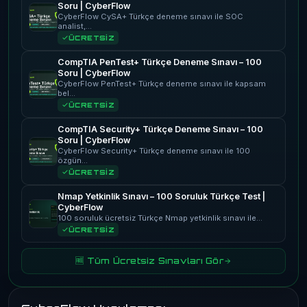
Soru | CyberFlow
CyberFlow CySA+ Türkçe deneme sınavı ile SOC
analist,…
ÜCRETSİZ
CompTIA PenTest+ Türkçe Deneme Sınavı – 100
Soru | CyberFlow
CyberFlow PenTest+ Türkçe deneme sınavı ile kapsam
bel…
ÜCRETSİZ
CompTIA Security+ Türkçe Deneme Sınavı – 100
Soru | CyberFlow
CyberFlow Security+ Türkçe deneme sınavı ile 100
özgün…
ÜCRETSİZ
Nmap Yetkinlik Sınavı – 100 Soruluk Türkçe Test |
CyberFlow
100 soruluk ücretsiz Türkçe Nmap yetkinlik sınavı ile…
ÜCRETSİZ
🆓 Tüm Ücretsiz Sınavları Gör