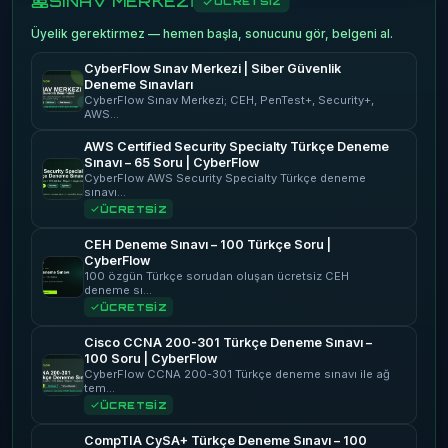
SINAV MERKEZİ
ÜCRETSİZ
Üyelik gerektirmez — hemen başla, sonucunu gör, belgeni al.
CyberFlow Sınav Merkezi | Siber Güvenlik
Deneme Sınavları
CyberFlow Sınav Merkezi; CEH, PenTest+, Security+,
AWS…
AWS Certified Security Specialty Türkçe Deneme
Sınavı – 65 Soru | CyberFlow
CyberFlow AWS Security Specialty Türkçe deneme
sınavı…
ÜCRETSİZ
CEH Deneme Sınavı – 100 Türkçe Soru |
CyberFlow
100 özgün Türkçe sorudan oluşan ücretsiz CEH
deneme sı…
ÜCRETSİZ
Cisco CCNA 200-301 Türkçe Deneme Sınavı –
100 Soru | CyberFlow
CyberFlow CCNA 200-301 Türkçe deneme sınavı ile ağ
tem…
ÜCRETSİZ
CompTIA CySA+ Türkçe Deneme Sınavı – 100