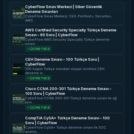
CyberFlow Sınav Merkezi | Siber Güvenlik
Deneme Sınavları
CyberFlow Sınav Merkezi; CEH, PenTest+, Security+,
AWS…
AWS Certified Security Specialty Türkçe Deneme
Sınavı – 65 Soru | CyberFlow
CyberFlow AWS Security Specialty Türkçe deneme
sınavı…
ÜCRETSİZ
CEH Deneme Sınavı – 100 Türkçe Soru |
CyberFlow
100 özgün Türkçe sorudan oluşan ücretsiz CEH
deneme sı…
ÜCRETSİZ
Cisco CCNA 200-301 Türkçe Deneme Sınavı –
100 Soru | CyberFlow
CyberFlow CCNA 200-301 Türkçe deneme sınavı ile ağ
tem…
ÜCRETSİZ
CompTIA CySA+ Türkçe Deneme Sınavı – 100
Soru | CyberFlow
CyberFlow CySA+ Türkçe deneme sınavı ile SOC
analist,…