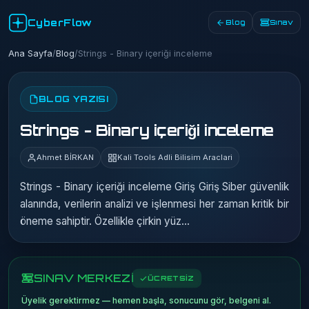
CyberFlow
Blog
Sınav
Ana Sayfa
/
Blog
/
Strings - Binary içeriği inceleme
BLOG YAZISI
Strings - Binary içeriği inceleme
Ahmet BİRKAN
Kali Tools Adli Bilisim Araclari
Strings - Binary içeriği inceleme Giriş Giriş Siber güvenlik
alanında, verilerin analizi ve işlenmesi her zaman kritik bir
öneme sahiptir. Özellikle çirkin yüz…
SINAV MERKEZİ
ÜCRETSİZ
Üyelik gerektirmez — hemen başla, sonucunu gör, belgeni al.