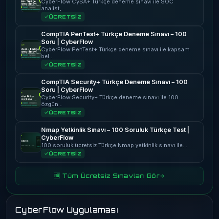
CyberFlow CySA+ Türkçe deneme sınavı ile SOC
analist,…
ÜCRETSİZ
CompTIA PenTest+ Türkçe Deneme Sınavı – 100
Soru | CyberFlow
CyberFlow PenTest+ Türkçe deneme sınavı ile kapsam
bel…
ÜCRETSİZ
CompTIA Security+ Türkçe Deneme Sınavı – 100
Soru | CyberFlow
CyberFlow Security+ Türkçe deneme sınavı ile 100
özgün…
ÜCRETSİZ
Nmap Yetkinlik Sınavı – 100 Soruluk Türkçe Test |
CyberFlow
100 soruluk ücretsiz Türkçe Nmap yetkinlik sınavı ile…
ÜCRETSİZ
🆓 Tüm Ücretsiz Sınavları Gör
CyberFlow Uygulaması