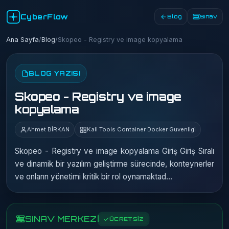
CyberFlow
Blog
Sınav
Ana Sayfa
/
Blog
/
Skopeo - Registry ve image kopyalama
BLOG YAZISI
Skopeo - Registry ve image
kopyalama
Ahmet BİRKAN
Kali Tools Container Docker Guvenligi
Skopeo - Registry ve image kopyalama Giriş Giriş Sıralı
ve dinamik bir yazılım geliştirme sürecinde, konteynerler
ve onların yönetimi kritik bir rol oynamaktad…
SINAV MERKEZİ
ÜCRETSİZ