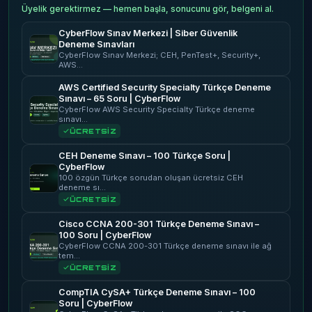
Üyelik gerektirmez — hemen başla, sonucunu gör, belgeni al.
CyberFlow Sınav Merkezi | Siber Güvenlik
Deneme Sınavları
CyberFlow Sınav Merkezi; CEH, PenTest+, Security+,
AWS…
AWS Certified Security Specialty Türkçe Deneme
Sınavı – 65 Soru | CyberFlow
CyberFlow AWS Security Specialty Türkçe deneme
sınavı…
ÜCRETSİZ
CEH Deneme Sınavı – 100 Türkçe Soru |
CyberFlow
100 özgün Türkçe sorudan oluşan ücretsiz CEH
deneme sı…
ÜCRETSİZ
Cisco CCNA 200-301 Türkçe Deneme Sınavı –
100 Soru | CyberFlow
CyberFlow CCNA 200-301 Türkçe deneme sınavı ile ağ
tem…
ÜCRETSİZ
CompTIA CySA+ Türkçe Deneme Sınavı – 100
Soru | CyberFlow