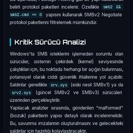
belirli protokol paketleri incelenir. Özellikle
smb2 && 
yapısını kullanarak SMBv2 Negotiate
smb2.cmd == 0
protokol paketlerini filtrelemek mümkündür.
Kritik Sürücü Analizi
Windows'ta SMB isteklerini işlemeden sorumlu olan
sürücüler, sistemin çekirdek (kernel) seviyesinde
çalıştıkları için, bu noktada herhangi bir açığın bulunması,
potansiyel olarak ciddi güvenlik ihlallerine yol açabilir.
Saldırılar genellikle
(eski nesil SMBv1) ya da
srv.sys
(güncel SMBv2 ve SMBv3) sürücüleri
srv2.sys
üzerinden gerçekleştirilir.
Yapılacak analizler sırasında, gönderilen "malformed"
(bozuk) paketlerin yapısı detaylı olarak incelenmelidir.
Bu, savunma imzalarının oluşturulmasını ve gelecekteki
saldırılar için hazırlığı kolaylaştıracaktır.