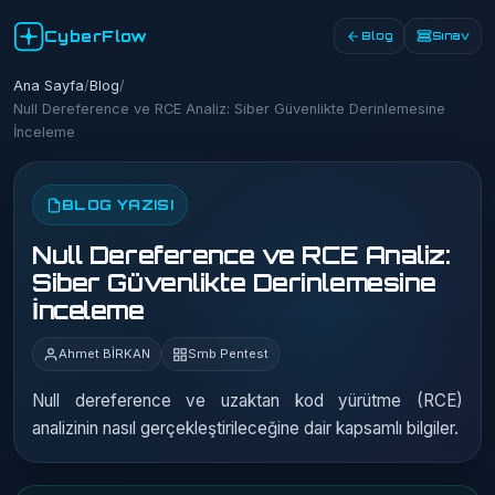
CyberFlow
Blog
Sınav
Ana Sayfa
/
Blog
/
Null Dereference ve RCE Analiz: Siber Güvenlikte Derinlemesine
İnceleme
BLOG YAZISI
Null Dereference ve RCE Analiz:
Siber Güvenlikte Derinlemesine
İnceleme
Ahmet BİRKAN
Smb Pentest
Null dereference ve uzaktan kod yürütme (RCE)
analizinin nasıl gerçekleştirileceğine dair kapsamlı bilgiler.