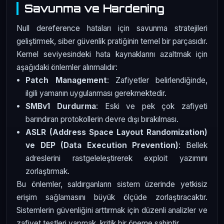
Savunma ve Hardening
Null dereference hataları için savunma stratejileri
geliştirmek, siber güvenlik pratiğinin temel bir parçasıdır.
Kernel seviyesindeki hata kaynaklarını azaltmak için
aşağıdaki önlemler alınmalıdır:
Patch Management
: Zafiyetler belirlendiğinde,
ilgili yamanın uygulanması gerekmektedir.
SMBv1 Durdurma
: Eski ve pek çok zafiyeti
barındıran protokollerin devre dışı bırakılması.
ASLR (Address Space Layout Randomization)
ve DEP (Data Execution Prevention)
: Bellek
adreslerini rastgeleleştirerek exploit yazımını
zorlaştırmak.
Bu önlemler, saldırganların sistem üzerinde yetkisiz
erişim sağlamasını büyük ölçüde zorlaştıracaktır.
Sistemlerin güvenliğini arttırmak için düzenli analizler ve
zafiyet testleri yapmak, kritik bir öneme sahiptir.