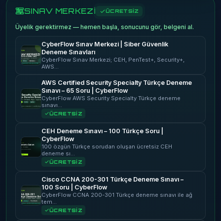
SINAV MERKEZİ
ÜCRETSİZ
Üyelik gerektirmez — hemen başla, sonucunu gör, belgeni al.
CyberFlow Sınav Merkezi | Siber Güvenlik
Deneme Sınavları
CyberFlow Sınav Merkezi; CEH, PenTest+, Security+,
AWS…
AWS Certified Security Specialty Türkçe Deneme
Sınavı – 65 Soru | CyberFlow
CyberFlow AWS Security Specialty Türkçe deneme
sınavı…
ÜCRETSİZ
CEH Deneme Sınavı – 100 Türkçe Soru |
CyberFlow
100 özgün Türkçe sorudan oluşan ücretsiz CEH
deneme sı…
ÜCRETSİZ
Cisco CCNA 200-301 Türkçe Deneme Sınavı –
100 Soru | CyberFlow
CyberFlow CCNA 200-301 Türkçe deneme sınavı ile ağ
tem…
ÜCRETSİZ