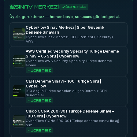
SINAV MERKEZİ
ÜCRETSİZ
Üyelik gerektirmez — hemen başla, sonucunu gör, belgeni al.
CyberFlow Sınav Merkezi | Siber Güvenlik
Deneme Sınavları
CyberFlow Sınav Merkezi; CEH, PenTest+, Security+,
AWS…
AWS Certified Security Specialty Türkçe Deneme
Sınavı – 65 Soru | CyberFlow
CyberFlow AWS Security Specialty Türkçe deneme
sınavı…
ÜCRETSİZ
CEH Deneme Sınavı – 100 Türkçe Soru |
CyberFlow
100 özgün Türkçe sorudan oluşan ücretsiz CEH
deneme sı…
ÜCRETSİZ
Cisco CCNA 200-301 Türkçe Deneme Sınavı –
100 Soru | CyberFlow
CyberFlow CCNA 200-301 Türkçe deneme sınavı ile ağ
tem…
ÜCRETSİZ