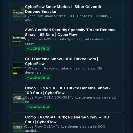
CyberFlow Sınav Merkezi | Siber Güvenlik
Deneme Sınavları
CyberFlow Sınav Merkezi; CEH, PenTest+, Security+,
AWS…
AWS Certified Security Specialty Türkçe Deneme
Sınavı – 65 Soru | CyberFlow
CyberFlow AWS Security Specialty Türkçe deneme
sınavı…
ÜCRETSİZ
CEH Deneme Sınavı – 100 Türkçe Soru |
CyberFlow
100 özgün Türkçe sorudan oluşan ücretsiz CEH
deneme sı…
ÜCRETSİZ
Cisco CCNA 200-301 Türkçe Deneme Sınavı –
100 Soru | CyberFlow
CyberFlow CCNA 200-301 Türkçe deneme sınavı ile ağ
tem…
ÜCRETSİZ
CompTIA CySA+ Türkçe Deneme Sınavı – 100
Soru | CyberFlow
CyberFlow CySA+ Türkçe deneme sınavı ile SOC
analist,…