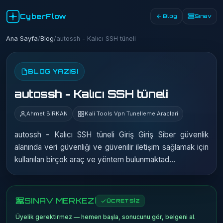
CyberFlow
Blog
Sınav
Ana Sayfa
/
Blog
/
autossh - Kalıcı SSH tüneli
BLOG YAZISI
autossh - Kalıcı SSH tüneli
Ahmet BİRKAN
Kali Tools Vpn Tunelleme Araclari
autossh - Kalıcı SSH tüneli Giriş Giriş Siber güvenlik
alanında veri güvenliği ve güvenilir iletişim sağlamak için
kullanılan birçok araç ve yöntem bulunmaktad…
SINAV MERKEZİ
ÜCRETSİZ
Üyelik gerektirmez — hemen başla, sonucunu gör, belgeni al.