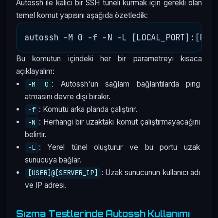
Autossh ile kalıcı bir SSH tüneli kurmak için gerekli olan
temel komut yapısını aşağıda özetledik:
Bu komutun içindeki her bir parametreyi kısaca
açıklayalım:
: Autossh'un sağlam bağlantılarda ping
-M 0
atmasını devre dışı bırakır.
: Komutu arka planda çalıştırır.
-f
: Herhangi bir uzaktaki komut çalıştırmayacağını
-N
belirtir.
: Yerel tünel oluşturur ve bu portu uzak
-L
sunucuya bağlar.
: Uzak sunucunun kullanıcı adı
[USER]@[SERVER_IP]
ve IP adresi.
Sızma Testlerinde Autossh Kullanımı