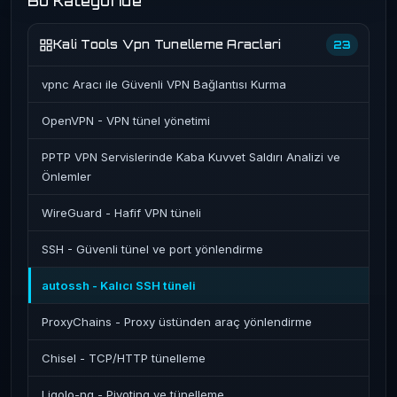
Bu Kategoride
Kali Tools Vpn Tunelleme Araclari
23
vpnc Aracı ile Güvenli VPN Bağlantısı Kurma
OpenVPN - VPN tünel yönetimi
PPTP VPN Servislerinde Kaba Kuvvet Saldırı Analizi ve
Önlemler
WireGuard - Hafif VPN tüneli
SSH - Güvenli tünel ve port yönlendirme
autossh - Kalıcı SSH tüneli
ProxyChains - Proxy üstünden araç yönlendirme
Chisel - TCP/HTTP tünelleme
Ligolo-ng - Pivoting ve tünelleme