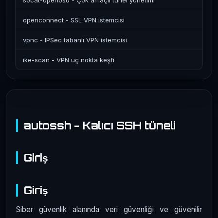
socat-openbsd - Çok amaçlı tünel yönetimi
openconnect - SSL VPN istemcisi
vpnc - IPSec tabanlı VPN istemcisi
ike-scan - VPN uç nokta keşfi
autossh - Kalıcı SSH tüneli
Giriş
Giriş
Siber güvenlik alanında veri güvenliği ve güvenilir