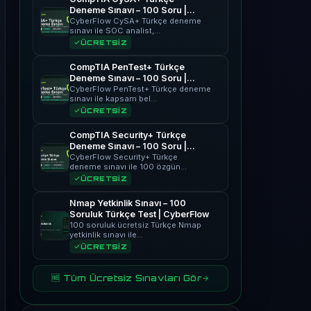
Deneme Sınavı – 100 Soru |
CyberFlow
CyberFlow CySA+ Türkçe deneme
sınavı ile SOC analist,…
ÜCRETSİZ
CompTIA PenTest+ Türkçe
Deneme Sınavı – 100 Soru |
CyberFlow
CyberFlow PenTest+ Türkçe deneme
sınavı ile kapsam bel…
ÜCRETSİZ
CompTIA Security+ Türkçe
Deneme Sınavı – 100 Soru |
CyberFlow
CyberFlow Security+ Türkçe
deneme sınavı ile 100 özgün…
ÜCRETSİZ
Nmap Yetkinlik Sınavı – 100
Soruluk Türkçe Test | CyberFlow
100 soruluk ücretsiz Türkçe Nmap
yetkinlik sınavı ile…
ÜCRETSİZ
🆓 Tüm Ücretsiz Sınavları Gör