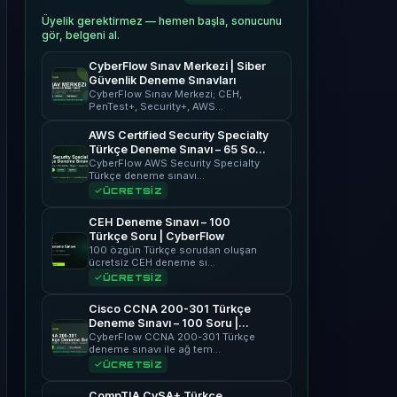
Üyelik gerektirmez — hemen başla, sonucunu
gör, belgeni al.
CyberFlow Sınav Merkezi | Siber
Güvenlik Deneme Sınavları
CyberFlow Sınav Merkezi; CEH,
PenTest+, Security+, AWS…
AWS Certified Security Specialty
Türkçe Deneme Sınavı – 65 Soru
| CyberFlow
CyberFlow AWS Security Specialty
Türkçe deneme sınavı…
ÜCRETSİZ
CEH Deneme Sınavı – 100
Türkçe Soru | CyberFlow
100 özgün Türkçe sorudan oluşan
ücretsiz CEH deneme sı…
ÜCRETSİZ
Cisco CCNA 200-301 Türkçe
Deneme Sınavı – 100 Soru |
CyberFlow
CyberFlow CCNA 200-301 Türkçe
deneme sınavı ile ağ tem…
ÜCRETSİZ
CompTIA CySA+ Türkçe