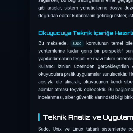
sağlarken, bu bilgi saldırganların eline geçtiğ
gibi araçlar, sistem yöneticilerine dosya düzen
doğrudan editör kullanmanın getirdiği riskler, is
Okuyucuya Teknik İçeriğe Hazırl
Bu makalede,
komutunun temel bileş
sudo
yöntemlerine kadar geniş bir perspektif sun
yapılandırmaların tespiti ve mavi takım önlemler
Kullanıcı izinleri üzerinden gerçekleştirile
okuyuculara pratik uygulamalar sunulacaktır. Her
açısıyla ele alınarak, okuyucunun kendi sibe
adımlar atması teşvik edilecektir. Bu bağlam
incelenmesi, siber güvenlik alanındaki bilgi birik
Teknik Analiz ve Uygula
Sudo, Unix ve Linux tabanlı sistemlerde popül