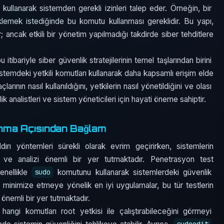
ullanarak sistemden gerekli izinleri talep eder. Örneğin, bir
üklemek istediğinde bu komutu kullanması gereklidir. Bu yapı,
 ancak etkili bir yönetim yapılmadığı takdirde siber tehditlere
 itibariyle siber güvenlik stratejilerinin temel taşlarından birini
sistemdeki yetkili komutları kullanarak daha kapsamlı erişim elde
çlarının nasıl kullanıldığını, yetkilerin nasıl yönetildiğini ve olası
ik analistleri ve sistem yöneticileri için hayati öneme sahiptir.
unma Açısından Bağlam
ırı yöntemleri sürekli olarak evrim geçirirken, sistemlerin
 ve analizi önemli bir yer tutmaktadır. Penetrasyon test
enellikle
komutunu kullanarak sistemlerdeki güvenlik
sudo
rini minimize etmeye yönelik en iyi uygulamalar, bu tür testlerin
önemli bir yer tutmaktadır.
 hangi komutları root yetkisi ile çalıştırabileceğini görmeyi