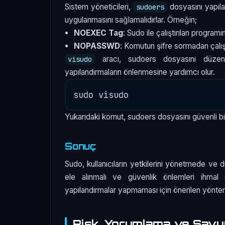
Sistem yöneticileri,
dosyasını yapılan
sudoers
uygulanmasını sağlamalıdırlar. Örneğin;
NOEXEC Tag
: Sudo ile çalıştırılan program
NOPASSWD
: Komutun şifre sormadan çalışma
aracı, sudoers dosyasını düzenl
visudo
yapılandırmaların önlenmesine yardımcı olur.
Yukarıdaki komut, sudoers dosyasını güvenli bi
Sonuç
Sudo, kullanıcıların yetkilerini yönetmede ve d
ele alınmalı ve güvenlik önlemleri ihmal 
yapılandırmalar yapmaması için önerilen yönteml
Risk, Yorumlama ve Sav