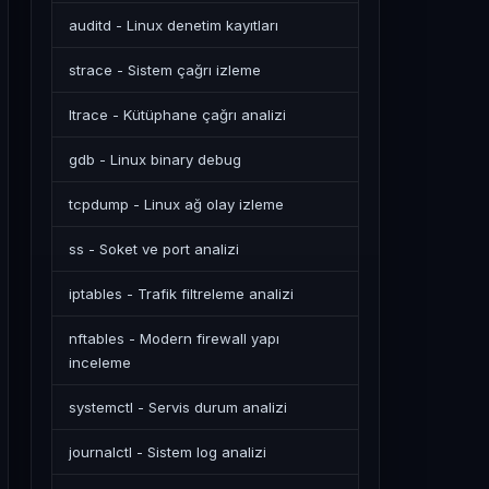
auditd - Linux denetim kayıtları
strace - Sistem çağrı izleme
ltrace - Kütüphane çağrı analizi
gdb - Linux binary debug
tcpdump - Linux ağ olay izleme
ss - Soket ve port analizi
iptables - Trafik filtreleme analizi
nftables - Modern firewall yapı
inceleme
systemctl - Servis durum analizi
journalctl - Sistem log analizi