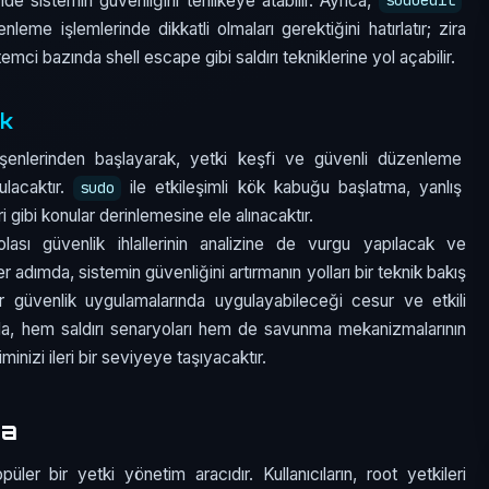
inde sistemin güvenliğini tehlikeye atabilir. Ayrıca,
sudoedit
leme işlemlerinde dikkatli olmaları gerektiğini hatırlatır; zira
temci bazında shell escape gibi saldırı tekniklerine yol açabilir.
ık
enlerinden başlayarak, yetki keşfi ve güvenli düzenleme
ulacaktır.
ile etkileşimli kök kabuğu başlatma, yanlış
sudo
i gibi konular derinlemesine ele alınacaktır.
n olası güvenlik ihlallerinin analizine de vurgu yapılacak ve
 adımda, sistemin güvenliğini artırmanın yolları bir teknik bakış
r güvenlik uygulamalarında uygulayabileceği cesur ve etkili
da, hem saldırı senaryoları hem de savunma mekanizmalarının
iminizi ileri bir seviyeye taşıyacaktır.
ma
er bir yetki yönetim aracıdır. Kullanıcıların, root yetkileri