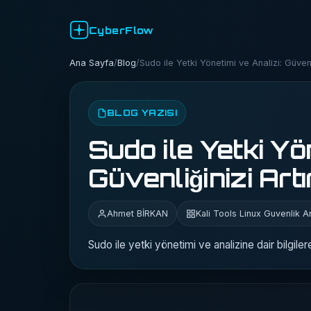
CyberFlow
Ana Sayfa
/
Blog
/
Sudo ile Yetki Yönetimi ve Analizi: Güvenli
BLOG YAZISI
Sudo ile Yetki Yö
Güvenliğinizi Artı
Ahmet BİRKAN
Kali Tools Linux Guvenlik Ar
Sudo ile yetki yönetimi ve analizine dair bilgiler