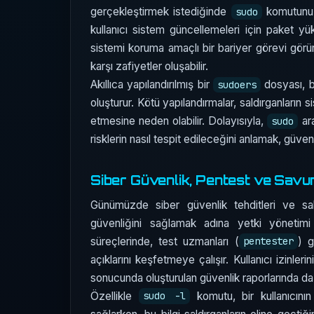
gerçekleştirmek istediğinde
komutunu k
sudo
kullanıcı sistem güncellemeleri için paket y
sistemi koruma amaçlı bir bariyer görevi görür;
karşı zafiyetler oluşabilir.
Akıllıca yapılandırılmış bir
dosyası, bu
sudoers
oluşturur. Kötü yapılandırmalar, saldırganların 
etmesine neden olabilir. Dolayısıyla,
ara
sudo
risklerin nasıl tespit edileceğini anlamak, güvenl
Siber Güvenlik, Pentest ve Sav
Günümüzde siber güvenlik tehditleri ve sald
güvenliğini sağlamak adına yetki yönetimi
süreçlerinde, test uzmanları (
) g
pentester
açıklarını keşfetmeye çalışır. Kullanıcı izinle
sonucunda oluşturulan güvenlik raporlarında da 
Özellikle
komutu, bir kullanıcının
sudo -l