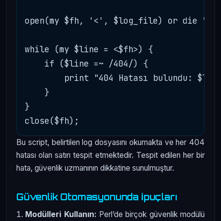
open(my $fh, '<', $log_file) or die "Dos
while (my $line = <$fh>) {

    if ($line =~ /404/) {

        print "404 Hatası bulundu: $line
    }

}

Bu script, belirtilen log dosyasını okumakta ve her 404
hatası olan satırı tespit etmektedir. Tespit edilen her bir
hata, güvenlik uzmanının dikkatine sunulmuştur.
Güvenlik Otomasyonunda İpuçları
Modülleri Kullanın:
Perl’de birçok güvenlik modülü