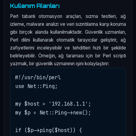
Kullanım Alanları
Perl tabanlı otomasyon araçları, sızma testleri, ağ
izleme, malware analizi ve veri sızıntılarına karşı koruma
gibi birçok alanda kullanılmaktadır. Güvenlik uzmanları,
Perl dilini kullanarak otomatik tarayıcılar geliştirir, ağ
zafiyetlerini inceleyebilir ve tehditleri hızlı bir şekilde
belirleyebilir. Örneğin, ağ taraması için bir Perl scripti
yazmak, bir güvenlik uzmanının işini kolaylaştırır:
#!/usr/bin/perl

use Net::Ping;

my $host = '192.168.1.1';

my $p = Net::Ping->new();

if ($p->ping($host)) {
