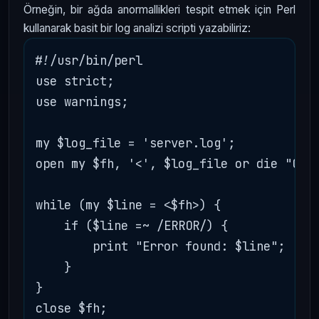
Örneğin, bir ağda anormallikleri tespit etmek için Perl
kullanarak basit bir log analizi scripti yazabiliriz:
#!/usr/bin/perl

use strict;

use warnings;

my $log_file = 'server.log';

open my $fh, '<', $log_file or die "Coul
while (my $line = <$fh>) {

    if ($line =~ /ERROR/) {

        print "Error found: $line";

    }

}
