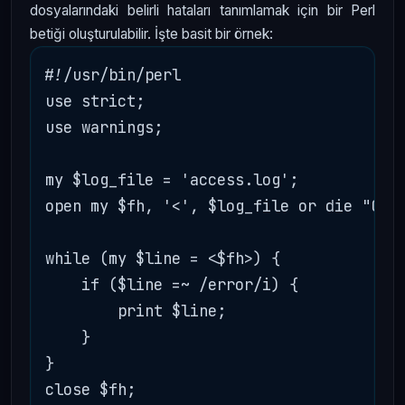
dosyalarındaki belirli hataları tanımlamak için bir Perl
betiği oluşturulabilir. İşte basit bir örnek:
#!/usr/bin/perl

use strict;

use warnings;

my $log_file = 'access.log';

open my $fh, '<', $log_file or die "Can'
while (my $line = <$fh>) {

    if ($line =~ /error/i) {

        print $line;

    }

}
