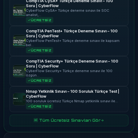
CompTIA CySA+ Türkçe Deneme Sınavı – 100
Soru | CyberFlow
CyberFlow CySA+ Türkçe deneme sınavı ile SOC
analist,…
ÜCRETSİZ
CompTIA PenTest+ Türkçe Deneme Sınavı – 100
Soru | CyberFlow
CyberFlow PenTest+ Türkçe deneme sınavı ile kapsam
bel…
ÜCRETSİZ
CompTIA Security+ Türkçe Deneme Sınavı – 100
Soru | CyberFlow
CyberFlow Security+ Türkçe deneme sınavı ile 100
özgün…
ÜCRETSİZ
Nmap Yetkinlik Sınavı – 100 Soruluk Türkçe Test |
CyberFlow
100 soruluk ücretsiz Türkçe Nmap yetkinlik sınavı ile…
ÜCRETSİZ
🆓 Tüm Ücretsiz Sınavları Gör