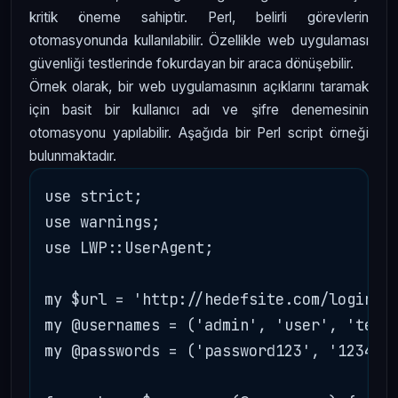
kritik öneme sahiptir. Perl, belirli görevlerin
otomasyonunda kullanılabilir. Özellikle web uygulaması
güvenliği testlerinde fokurdayan bir araca dönüşebilir.
Örnek olarak, bir web uygulamasının açıklarını taramak
için basit bir kullanıcı adı ve şifre denemesinin
otomasyonu yapılabilir. Aşağıda bir Perl script örneği
bulunmaktadır.
use strict;

use warnings;

use LWP::UserAgent;

my $url = 'http://hedefsite.com/login';

my @usernames = ('admin', 'user', 'test'
my @passwords = ('password123', '123456'