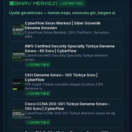
SINAV MERKEZİ
ÜCRETSİZ
Üyelik gerektirmez — hemen başla, sonucunu gör, belgeni al.
CyberFlow Sınav Merkezi | Siber Güvenlik
Deneme Sınavları
CyberFlow Sınav Merkezi; CEH, PenTest+, Security+,
AWS…
AWS Certified Security Specialty Türkçe Deneme
Sınavı – 65 Soru | CyberFlow
CyberFlow AWS Security Specialty Türkçe deneme
sınavı…
ÜCRETSİZ
CEH Deneme Sınavı – 100 Türkçe Soru |
CyberFlow
100 özgün Türkçe sorudan oluşan ücretsiz CEH
deneme sı…
ÜCRETSİZ
Cisco CCNA 200-301 Türkçe Deneme Sınavı –
100 Soru | CyberFlow
CyberFlow CCNA 200-301 Türkçe deneme sınavı ile ağ
tem…
ÜCRETSİZ